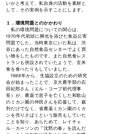
いかと考えて、私自身の活動を素材と
して、その実例を示すことにします。
１．環境問題とのかかわり
私の環境問題についての関心は、
1970年代初頭に脚光を浴びた食品公害
問題でした。当時東京にいた私は、渋
谷にあった自然食品センターでよく買
い物をしたものです。また自然食レス
トランも併設されていたようで、玄米
食を食べたりもしていました。
1988年から、生協設立のための研究
会が始まったことで、京大農学部の石
田紀郎さん（エル・コープ初代理事
長）が、農薬で息子を亡くした和歌山
のミカン園の仲田さんを応援して、裁
判だけでなく、省農薬ミカン園のミカ
ンを売りさばくという販売もしていた
ことを知り、あらためて、レイチェ
ル・カーソンの『沈黙の春』を読んだ