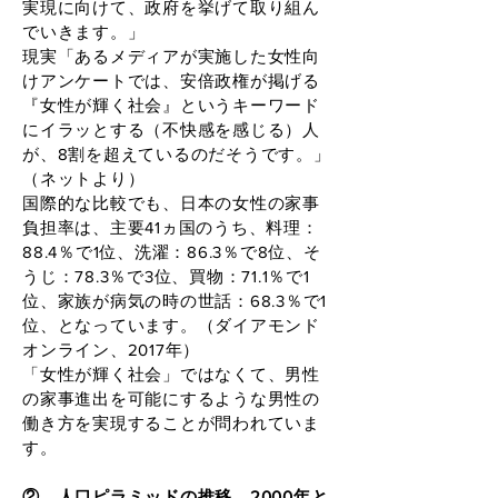
実現に向けて、政府を挙げて取り組ん
でいきます。」
現実「あるメディアが実施した女性向
けアンケートでは、安倍政権が掲げる
『女性が輝く社会』というキーワード
にイラッとする（不快感を感じる）人
が、8割を超えているのだそうです。」
（ネットより）
国際的な比較でも、日本の女性の家事
負担率は、主要41ヵ国のうち、料理：
88.4％で1位、洗濯：86.3％で8位、そ
うじ：78.3％で3位、買物：71.1％で1
位、家族が病気の時の世話：68.3％で1
位、となっています。（ダイアモンド
オンライン、2017年）
「女性が輝く社会」ではなくて、男性
の家事進出を可能にするような男性の
働き方を実現することが問われていま
す。
② 人口ピラミッドの推移 2000年と