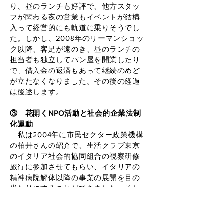
り、昼のランチも好評で、他方スタッ
フが関わる夜の営業もイベントが結構
入って経営的にも軌道に乗りそうでし
た。しかし、2008年のリーマンショッ
ク以降、客足が遠のき、昼のランチの
担当者も独立してパン屋を開業したり
で、借入金の返済もあって継続のめど
が立たなくなりました。その後の経過
は後述します。
③ 花開くNPO活動と社会的企業法制
化運動
私は2004年に市民セクター政策機構
の柏井さんの紹介で、生活クラブ東京
のイタリア社会的協同組合の視察研修
旅行に参加させてもらい、イタリアの
精神病院解体以降の事業の展開を目の
当たりにすることができました。そし
てこの研修旅行の後の2005年に、柏井
さんから、社会的企業の研究者ジャン