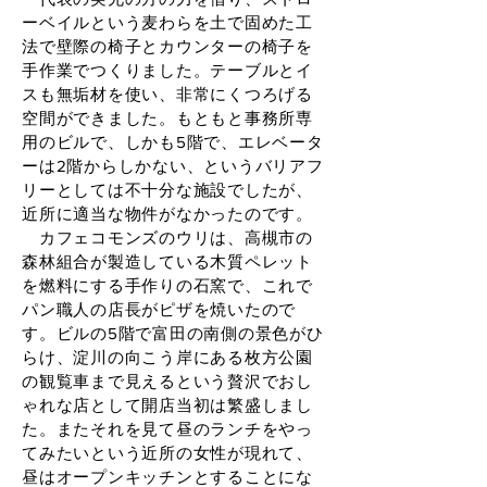
ーベイルという麦わらを土で固めた工
法で壁際の椅子とカウンターの椅子を
手作業でつくりました。テーブルとイ
スも無垢材を使い、非常にくつろげる
空間ができました。もともと事務所専
用のビルで、しかも5階で、エレベータ
ーは2階からしかない、というバリアフ
リーとしては不十分な施設でしたが、
近所に適当な物件がなかったのです。
カフェコモンズのウリは、高槻市の
森林組合が製造している木質ペレット
を燃料にする手作りの石窯で、これで
パン職人の店長がピザを焼いたので
す。ビルの5階で富田の南側の景色がひ
らけ、淀川の向こう岸にある枚方公園
の観覧車まで見えるという贅沢でおし
ゃれな店として開店当初は繁盛しまし
た。またそれを見て昼のランチをやっ
てみたいという近所の女性が現れて、
昼はオープンキッチンとすることにな