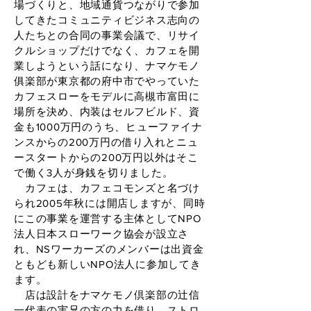
場づくりと、地域通貨つながりで参加
してきたコミュニティビジネス志向の
人たちとの合同の事業会議で、リサイ
クルショップだけでなく、カフェを開
業しようという話になり、ナマケモノ
俱楽部が東京都の府中市でやっていた
カフェスローをモデルに高槻市富田に
場所を決め、内装はセルフビルド、資
金も1000万円のうち、ヒューファイナ
ンスからの200万円の借り入れとニュ
ースタートからの200万円以外はそこ
で働く3人が身銭を切りました。
カフェは、カフェコモンズと名づけ
られ2005年秋には開店しますが、同時
にこの事業を運営する主体としてNPO
法人日本スローワーク協会が設立さ
れ、NSワーカーズのメンバーは出資金
ともども新しいNPO法人に参加してき
ます。
店は設計をナマケモノ倶楽部の辻信
一代表の実兄の方の力を借り、ストロ