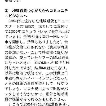
規模です。
② 地域通貨つながりからコミュニテ
ィビジネスへ
90年代に流行した地域通貨もニュー
スタートの活動の一環として位置付け
て2000年にキョウトレッツを立ち上げ
ています。最初の頃は毎月一回レッツ
市を開催し、活気もありましたが、食
べ物が交換に出されない（農家や商店
の参加がない）ことで持続性に陰りが
出始め、使っていたヤフーのMLは停止
になったときに、別のMLへの移行も検
討したのですが、結局MLはなくなり、
以降は塩漬け状態です。この活動は日
本銀行券がハイパーインフレになった
ときの対策の事前学習として、役立つ
でしょう。コロナ禍によって財政がパ
ンクしそうなかなかで、意外と地域通
貨の復活がみられるかもしれません。
ところで2004年には地域通貨を使っ