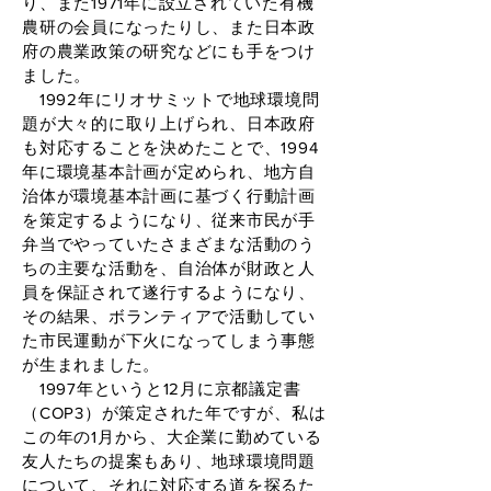
り、また1971年に設立されていた有機
農研の会員になったりし、また日本政
府の農業政策の研究などにも手をつけ
ました。
1992年にリオサミットで地球環境問
題が大々的に取り上げられ、日本政府
も対応することを決めたことで、1994
年に環境基本計画が定められ、地方自
治体が環境基本計画に基づく行動計画
を策定するようになり、従来市民が手
弁当でやっていたさまざまな活動のう
ちの主要な活動を、自治体が財政と人
員を保証されて遂行するようになり、
その結果、ボランティアで活動してい
た市民運動が下火になってしまう事態
が生まれました。
1997年というと12月に京都議定書
（COP3）が策定された年ですが、私は
この年の1月から、大企業に勤めている
友人たちの提案もあり、地球環境問題
について、それに対応する道を探るた