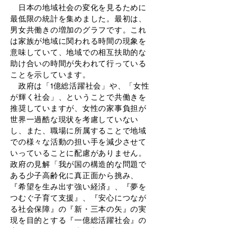
日本の地域社会の変化を見るために
最低限の統計を集めました。最初は、
男女共働きの増加のグラフです。これ
は家族が地域に関われる時間の現象を
意味していて、地域での相互扶助的な
助け合いの時間が失われて行っている
ことを示しています。
政府は「1億総活躍社会」や、「女性
が輝く社会」、ということで共働きを
推奨していますが、女性の家事負担が
世界一過酷な現状を考慮していない
し、また、職場に所属することで地域
での様々な活動の担い手を減少させて
いっていることに配慮がありません。
政府の見解「我が国の構造的な問題で
ある少子高齢化に真正面から挑み、
『希望を生み出す強い経済』、『夢を
つむぐ子育て支援』、『安心につなが
る社会保障』の『新・三本の矢』の実
現を目的とする『一億総活躍社会』の