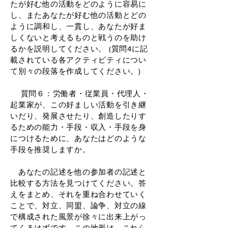
たが好む他の活動をどのように容易に
し、またあなたが好む他の活動とどの
ように調和し、一貫し、あなたが好ま
しくないと考えるものと戦うのを助け
るかを説明してください。 (質問4に記
載されている各アクティビティについ
て別々の段落を作成してください。)
質問６：労働者・従業員・代理人・
起業家が、この好ましい活動を引き継
いだり、発展させたり、創造したりす
るための能力・手段・収入・手段を身
につけるために、あなたはどのような
手段を推奨しますか。
あなたの記述を他の参加者の記述と
比較する方法を見つけてください。答
えをまとめ、それを重ね合わせていく
ことで、対立、同盟、論争、対立の線
で構成された風景が徐々に出来上がっ
てくるはずです。この地形は、これら