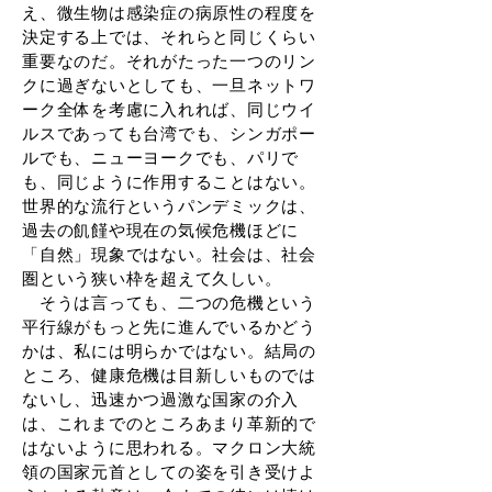
え、微生物は感染症の病原性の程度を
決定する上では、それらと同じくらい
重要なのだ。それがたった一つのリン
クに過ぎないとしても、一旦ネットワ
ーク全体を考慮に入れれば、同じウイ
ルスであっても台湾でも、シンガポー
ルでも、ニューヨークでも、パリで
も、同じように作用することはない。
世界的な流行というパンデミックは、
過去の飢饉や現在の気候危機ほどに
「自然」現象ではない。社会は、社会
圏という狭い枠を超えて久しい。
そうは言っても、二つの危機という
平行線がもっと先に進んでいるかどう
かは、私には明らかではない。結局の
ところ、健康危機は目新しいものでは
ないし、迅速かつ過激な国家の介入
は、これまでのところあまり革新的で
はないように思われる。マクロン大統
領の国家元首としての姿を引き受けよ