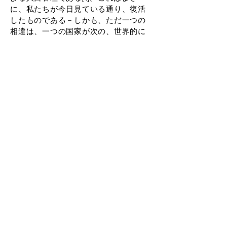
に、私たちが今日見ている通り、復活
したものである－しかも、ただ一つの
相違は、一つの国家が次の、世界的に
拡大した視点を有する国家だというこ
とである。現在の状況の独創性は、外
では警察権力の拡大と救急車の音しか
聞こえない中、家に閉じこもったまま
でいることで、ミシェル・フーコーの
講義から直接出てきたような生政治の
図
の戯画化された形を集団的に演じてい
ることだと私には思える。他の人が自
分の家に閉じこもり続けることができ
るように、とにかく働くことを余儀な
くされている非常に多くの目に見えな
い労働者の抹殺を含めて-定義上、自分
の家に閉じこもることができない移住
者は言うまでもない。しかし、この風
刺画はまさに、もはや私たちのもので
はない時代の風刺画である。