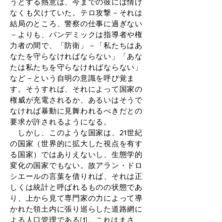
うとする熱意は、今までの彼には情け
なくも欠けていた。テロ攻撃－それは
結局のところ、警察の仕事に過ぎない
－よりも、パンデミックは指導者や権
力者の間で、「防衛」－「私たちはあ
なたを守らなければならない」「あな
たは私たちを守らなければならない」
など－という自明の意識を呼び覚ま
す。そうすれば、それによって国家の
権威が充電されるか、あるいはそうで
なければ暴動に見舞われるべきだとの
要求が許されるようになる。
しかし、このような国家は、21世紀
の国家（世界的に拡大した視点を有す
る国家）ではありえないし、生態学的
変化の国家でもない。故アラン・ドロ
シエールの言葉を借りれば、それは正
しくは統計と呼ばれるものの状態であ
り、上から見て専門家の力によって導
かれた領土内に張り巡らした道路網に
よる人口管理である[1]。これはまさ