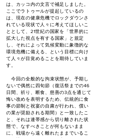
は、カッコ内の文言で補足しました。
ここでラトゥールが提起しているの
は、現在の健康危機でロックダウンさ
れている現状で人々に考えてほしいこ
ととして、21世紀の国家を「世界的に
拡大した視点を有する国家」と規定
し、それによって気候変動に象徴的な
環境危機に備える、という目標に向け
て人々が目覚めることを期待していま
す。
今回の全般的な拘束状態が、予期し
ないで偶然に四旬節（復活祭までの46
日間、祈り、断食、慈善の3点を通じて
悔い改めを表明するため、伝統的に食
事の節制と祝宴の自粛が行われ、償い
の業が奨励される期間）と一致したこ
と、それは連帯感から切り離された状
態で、なすべきことが何もないまま
に、戦場から遠く離れたままでいるこ