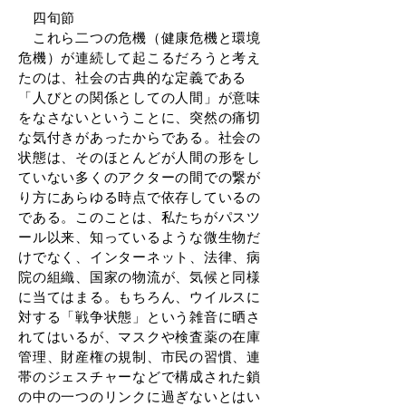
四旬節
これら二つの危機（健康危機と環境
危機）が連続して起こるだろうと考え
たのは、社会の古典的な定義である
「人びとの関係としての人間」が意味
をなさないということに、突然の痛切
な気付きがあったからである。社会の
状態は、そのほとんどが人間の形をし
ていない多くのアクターの間での繋が
り方にあらゆる時点で依存しているの
である。このことは、私たちがパスツ
ール以来、知っているような微生物だ
けでなく、インターネット、法律、病
院の組織、国家の物流が、気候と同様
に当てはまる。もちろん、ウイルスに
対する「戦争状態」という雑音に晒さ
れてはいるが、マスクや検査薬の在庫
管理、財産権の規制、市民の習慣、連
帯のジェスチャーなどで構成された鎖
の中の一つのリンクに過ぎないとはい