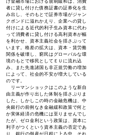
け金融市場における規制緩和は、消費
者に貸し付けた債務証書の証券化を生
み出し、そのもとで証券市場がジャン
クボンドに溢れかえり、企業への貸し
付けによる近代的利子生み資本に代わ
って消費者に貸し付ける高利資本が幅
を利かせ、資本主義社会を揺さぶって
います。格差の拡大は、資本・賃労働
関係を破壊し、窮民はグローバルな環
境のもとで移民としてＥＵに流れ込
み、また先進諸国も非正規労働の増加
によって、社会的不安が増大している
のです。
リーマンショックはこのような新自
由主義が作り出した体制を揺さぶりま
した。しかしこの時の金融危機は、中
央銀行の前例なき金融緩和政策で何と
か実体経済の危機には至りませんでし
たが、ゼロ金利という政策は、資本に
利子がつくという資本主義の否定であ
り、銀行の倒産が日程に上る中、それ