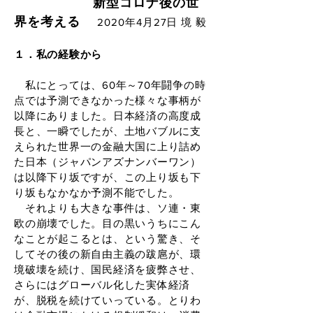
新型コロナ後の世
界を考える
2020年4月27日 境 毅
１．私の経験から
私にとっては、60年～70年闘争の時
点では予測できなかった様々な事柄が
以降にありました。日本経済の高度成
長と、一瞬でしたが、土地バブルに支
えられた世界一の金融大国に上り詰め
た日本（ジャパンアズナンバーワン）
は以降下り坂ですが、この上り坂も下
り坂もなかなか予測不能でした。
それよりも大きな事件は、ソ連・東
欧の崩壊でした。目の黒いうちにこん
なことが起こるとは、という驚き、そ
してその後の新自由主義の跋扈が、環
境破壊を続け、国民経済を疲弊させ、
さらにはグローバル化した実体経済
が、脱税を続けていっている。とりわ