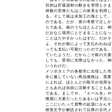
目的は貯蔵資材の動きを管理とさま
神殿の官僚たちはこの体系を利用し
る。そして銀は未加工の塊として、
のである。だが、彼の考察で正しか
らである。銀のうちほとんどは、神
だおなじ場所にとどまることになっ
ことはたやすかったはずだ。だがそ
よ、それが銀によって支払われねば
っても支払い可能だったのである。
ていたようだ。だからこそ銀の大麦
しても、受領に支障はなかった。神
いうわけだ。
メソポタミアの各都市に出現した市
全に服していない商品価格は、需要
によれば、ほとんどの取引が信用を
ともあれば自由に活動することもあ
である。ましてや、『エール女』や
穫期に大麦だったりあるいは手元に
ここにいたって貨幣の起源にかんす
楔形文字が解読されて以降の古代メ