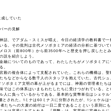
生成していた
バーの見解
神話、でアダム・スミスが唱え、今日の経済学の教科書で一
いる。その批判は古代メソポタミアの経済の分析に基づいて
メロス（前800年）から前3500年へと歴史を押し戻したと
の説を紹介しよう。
金融についてのものであって、わたしたちがメソポタミアに
る。
宮殿の複合体によって支配されていた。これらの機構は、聖
たちなどからなる数千人のスタッフを抱えていた。古代シュ
、メソポタミア文明の幕が上がるまでには、神殿の管理者たち
味ではこの体系はいまもわたしたちに受けつがれている。とい
ル人に負っているからである。基本的な貨幣単位はシェケル
等価とされた。1ミナは60ミナスに分割されたが、1シェケル
働者たちへの大麦の給付は一日二度であることという原則に
ことは容易にみてとれる。『貨幣』は、実質的に官僚たちに