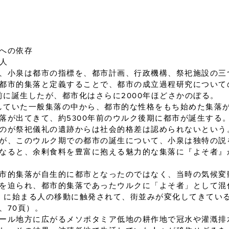
への依存
人
、小泉は都市の指標を、都市計画、行政機構、祭祀施設の三
都市的集落と定義することで、都市の成立過程研究について
前に誕生したが、都市化はさらに2000年ほどさかのぼる。
開していた一般集落の中から、都市的な性格をもち始めた集落が
落が出てきて、約5300年前のウルク後期に都市が誕生する。
のが祭祀儀礼の遺跡からは社会的格差は認められないという
が、このウルク期での都市の誕生について、小泉は独特の説
なると、余剰食料を豊富に抱える魅力的な集落に『よそ者』
市的集落が自生的に都市となったのではなく、当時の気候変
を迫られ、都市的集落であったウルクに「よそ者」として混
前）に始まる人の移動に触発されて、街並みが変化してきてい
、70頁）。
ール地方に広がるメソポタミア低地の耕作地で冠水や灌漑排