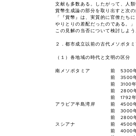
文献も多数ある。したがって、人類
貨幣生成論の部分を取り出すと次の
「『貨幣』は、実質的に官僚たちに
やりとりの差配だったのである。」
この見解の当否について検討しよう
２．都市成立以前の古代メソポタミ
（１）各地域の時代と文明の区分
南メソポタミア 前 5300年～
前 3500年～310
前 3100年 ジェ
前 2800年 シュ
前 1792年 ハン
アラビア半島湾岸 前 4500
前 3000年 ハ
前 2800年 ウン
スシアナ 前 4500年 
前 4000年 ス