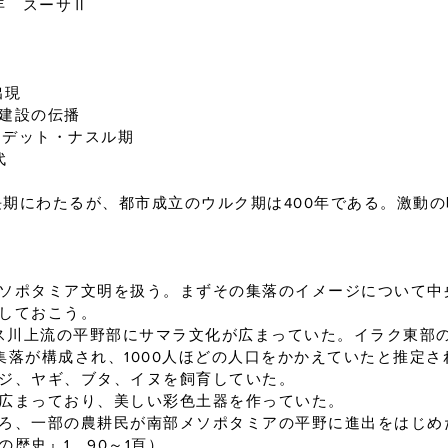
ーサⅡ
出現
建設の伝播
ムデット・ナスル期
代
う長期にわたるが、都市成立のウルク期は400年である。激動
ポタミア文明を扱う。まずその集落のイメージについて中
しておこう。
ス川上流の平野部にサマラ文化が広まっていた。イラク東部
集落が構成され、1000人ほどの人口をかかえていたと推定
ジ、ヤギ、ブタ、イヌを飼育していた。
広まっており、美しい彩色土器を作っていた。
ろ、一部の農耕民が南部メソポタミアの平野に進出をはじめ
歴史』1、90～1頁）