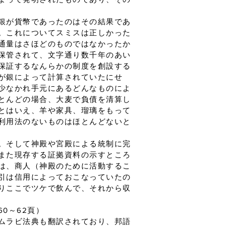
銀が貨幣であったのはその結果であ
。これについてスミスは正しかった
通量はさほどのものではなかったか
保管されて、文字通り数千年のあい
保証するなんらかの制度を創設する
が銀によって計算されていたにせ
少なかれ手元にあるどんなものによ
とんどの場合、大麦で負債を清算し
とはいえ、羊や家具、瑠璃をもって
利用法のないものはほとんどないと
。そして神殿や宮殿による統制に完
また現存する証拠資料の示すところ
は、商人（神殿のために活動するこ
引は信用によっておこなっていたの
りここでツケで飲んで、それから収
0～62頁）
ムラビ法典も翻訳されており、邦語