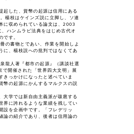
提起した、貨幣の起源は信用にある
た。楊枝はケインズ説に立脚し、ソ連
に収められている論文は、2003
に、ハンムラビ法典をはじめ古代オ
のです。
二冊の書物とであい、作業を開始しよ
うに、楊枝説への批判ではなくてあ
小泉龍人著『都市の起源』（講談社選
東京で開催された「世界四大文明」展
すきっかけになったと述べていま
貨幣の起源にかんするマルクスの説
、大学では新自由主義派が跋扈する
世界に誇れるような業績を残してい
開設を企画中です。「フレデリッ
値論の紹介であり、後者は信用論の