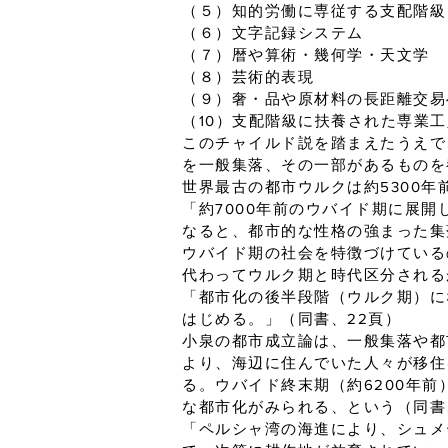
（５）知的労働に専従する支配階級
（６）文字記録システム
（７）暦や算術・幾何学・天文学
（８）芸術的表現
（９）奢・品や原材料の長距離交易
（10）支配階級に扶養された専業工
このチャイルド説を踏まえたうえで
を一般集落、その一部があるものを
世界最古の都市ウルクは約5300年
「約7000年前のウバイド期に展
なると、都市的な性格の強まった集
ウバイド期の社会を特徴づけている
代わってウルク期と時代区分される
「都市化の後半段階（ウルク期）に
はじめる。」（同書、22頁）
小泉の都市成立論は、一般集落や都
より、海辺に住んでいた人々が移住
る。ウバイド終末期（約6200年
な都市化がみられる、という（同書
「ペルシャ湾の海進により、シュメ