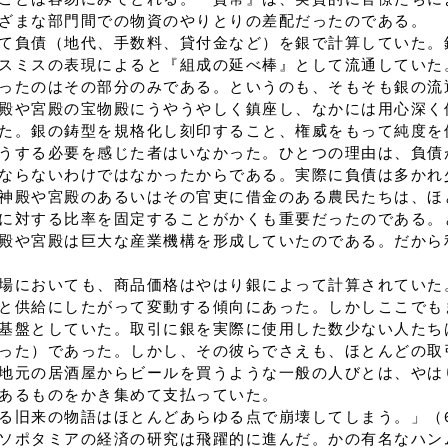
ざまな部門間での物資のやりとりの差配だったのである。
て負債（地代、手数料、貸付金など）を銀で計算していた。
スミスの表現によると『組成の延べ棒』として流通していた
ったのはその部分のみである。というのも、そもそも銀の流
殿や宮殿の宝物殿にうやうやしく鎮座し、なかには用心深く
た。銀の鋳型を規格化し刻印すること、権威をもって純度を
うする必要を感じた者はいなかった。ひとつの理由は、負債
ならないわけではなかったからである。実際に負債は多かれ
神殿や宮殿のあるいはその官吏に借金のある農民たちは、ほ
に対する比率を固定することがかくも重要だったのである。
殿や宮殿は巨大な産業機構を形成していたのである。だから
場においても、商品価格はやはり銀によって計算されていた
と供給にしたがって変動する傾向にあった。しかしここでも
基盤としていた。取引に銀を実際に使用した数少ない人たち
った）であった。しかし、その彼らでさえも、ほとんどの取
地元の居酒屋からビールを買うような一般の人びとは、やは
あるものをかき集めて支払っていた。
る旧来の物語はほとんどあらゆる点で崩壊してしまう。」（6
ソポタミアの経済の研究は飛躍的に進んだ。かの有名なハン