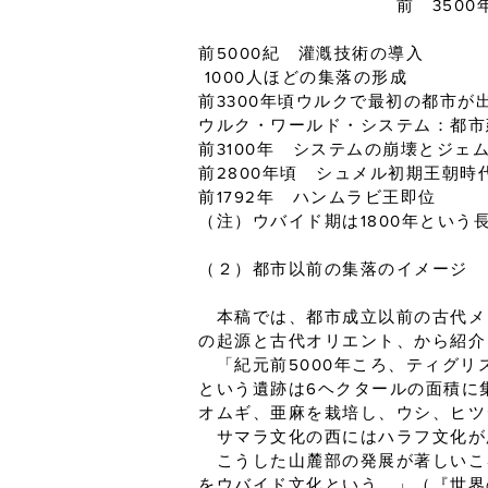
前 3500年 ス
前5000紀 灌漑技術の導入
1000人ほどの集落の形成
前3300年頃ウルクで最初の都市が
ウルク・ワールド・システム：都市
前3100年 システムの崩壊とジェ
前2800年頃 シュメル初期王朝時
前1792年 ハンムラビ王即位
（注）ウバイド期は1800年とい
（２）都市以前の集落のイメージ
本稿では、都市成立以前の古代メソ
の起源と古代オリエント、から紹介
「紀元前5000年ころ、ティグリ
という遺跡は6ヘクタールの面積に
オムギ、亜麻を栽培し、ウシ、ヒツ
サマラ文化の西にはハラフ文化が
こうした山麓部の発展が著しいこ
をウバイド文化という。」（『世界の