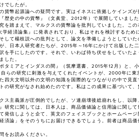
けでしたが。
の貨幣起源論への疑問です。実はイネスに依拠しケインズが
『歴史の中の貨幣』（文眞堂、2012年）で展開していまし
究を踏まえて、マルクスの貨幣論を批判していました。この本
大学経済論集』に発表されており、私はそれを検討するため
そして楊枝説への批判として、論文を準備しようとしていた
、日本人研究者たちが、2015年～16年にかけて出版した
訳を手にしたのです。それで、いわば待ち伏せをしていたよ
ました。
タミアとインダスの間』（筑摩選書、2015年12月）と、
は、自らの研究に刺激を与えてくれたイベントが、2000年に
た四大文明以外の文明の知識を国際的なつながりの中で見直
トの研究がなされ始めたのです。私はこの成果に基づいて、
クス主義派が圧倒的でしたが、ソ連崩壊後総崩れをし、以降
』研究に関しては、日本人は、商品価値論と信用論に関して
て発信しようと企て、英文のフェイスブックとホームページ
経済論」をそのうちにお届けできるでしょう。前者は商品価
問をお読みください。