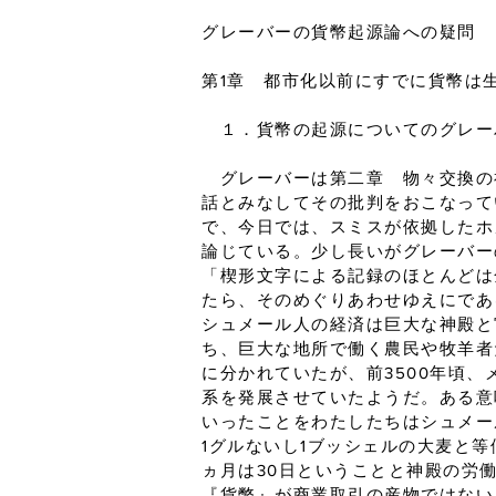
グレーバーの貨幣起源論への疑問
第1章 都市化以前にすでに貨幣は
１．貨幣の起源についてのグレー
グレーバーは第二章 物々交換の
話とみなしてその批判をおこなって
で、今日では、スミスが依拠したホ
論じている。少し長いがグレーバー
「楔形文字による記録のほとんどは
たら、そのめぐりあわせゆえにであ
シュメール人の経済は巨大な神殿と
ち、巨大な地所で働く農民や牧羊者
に分かれていたが、前3500年頃
系を発展させていたようだ。ある意
いったことをわたしたちはシュメー
1グルないし1ブッシェルの大麦と
ヵ月は30日ということと神殿の労
『貨幣』が商業取引の産物ではない