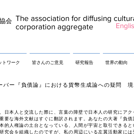
The association for diffusing cultu
及協会
Englis
corporation aggregate
ットワーク
皆さんのご意見
研究報告
世界の動向
』における貨幣生成論への疑問 境
、日本人と交流した際に、言葉の障壁で日本人の研究にアク
重要な海外文献はすぐに翻訳されます。あなたの大著『負債論』
本的人権論の土台となっている、人間が宇宙と取引できると
研究会を組織したのですが、私の周辺にいる左翼活動家には