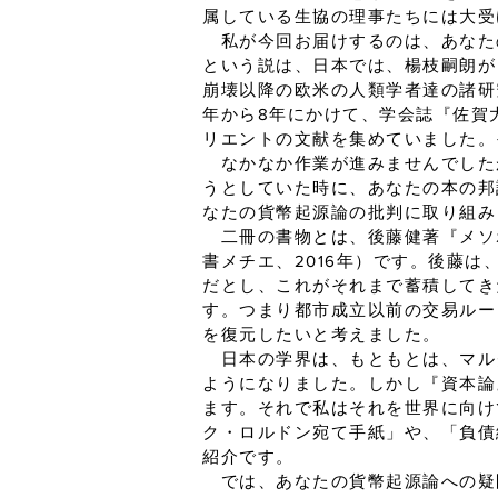
属している生協の理事たちには大受
私が今回お届けするのは、あなた
という説は、日本では、楊枝嗣朗が
崩壊以降の欧米の人類学者達の諸研
年から8年にかけて、学会誌『佐賀
リエントの文献を集めていました。
なかなか作業が進みませんでしたが
うとしていた時に、あなたの本の邦
なたの貨幣起源論の批判に取り組み
二冊の書物とは、後藤健著『メソポ
書メチエ、2016年）です。後藤
だとし、これがそれまで蓄積してき
す。つまり都市成立以前の交易ルー
を復元したいと考えました。
日本の学界は、もともとは、マル
ようになりました。しかし『資本論
ます。それで私はそれを世界に向け
ク・ロルドン宛て手紙」や、「負債
紹介です。
では、あなたの貨幣起源論への疑