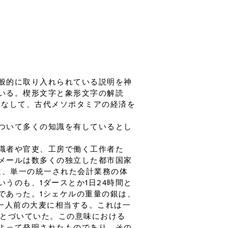
般的に取り入れられている説明を神
いる。楔形文字と象形文字の解読
みなして、古代メソポタミアの経済を
ついて多くの知識を有しているとし
職者や官吏、工房で働く工作者た
メールは数多くの独立した都市国家
は、単一の統一された会計業務の体
うのも、1ダースとか1日24時間と
であった。1シェケルの重量の銀は、
は一人前の大麦に相当する。これは一
もとづいていた。この意味における
よって発明されたものであり、その