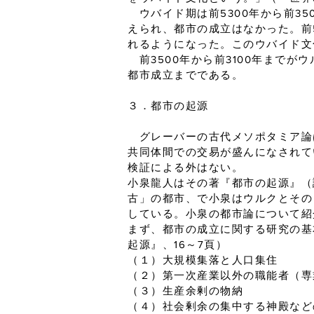
ウバイド期は前5300年から前3
えられ、都市の成立はなかった。前5
れるようになった。このウバイド文
前3500年から前3100年までが
都市成立までである。
３．都市の起源
グレーバーの古代メソポタミア論
共同体間での交易が盛んになされて
検証による外はない。
小泉龍人はその著『都市の起源』（
古」の都市、で小泉はウルクとその
している。小泉の都市論について紹
まず、都市の成立に関する研究の基
起源』、16～7頁）
（１）大規模集落と人口集住
（２）第一次産業以外の職能者（専
（３）生産余剰の物納
（４）社会剰余の集中する神殿など