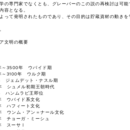
学の専門家でなくとも、グレーバーのこの説の再検討は可能
内容となる。
よって発明されたものであり、その目的は貯蔵資材の動きを
。
ア文明の概要
3500年 ウバイド期
0年 ウルク期
ムデット・ナスル期
メル初期王朝時代
ムラビ王即位
年 ウバイド系文化
フィート文化
ム・アン＝ナール文化
チョーガ・ミーシュ
ーサⅠ