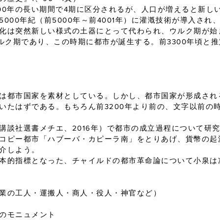
500年の長い期間で4期に区分されるが、人口が増えると新し
000年紀（前5000年～前4001年）に灌漑技術が導入され
化は突然新しい様式の土器にとって代わられ、ウルク期が始
ウルク期であり、この時期に都市が誕生する。前3300年頃と
は都市国家を素材としている。しかし、都市国家が形成され
いたはずである。もちろん前3200年より前の、文字以前の
講談社選書メチエ、2016年）で都市の成立過程について研
コピー都市「ハブーバ・カピーラ南」をとりあげ、貨幣の起
介しよう。
本的指標となった、チャイルドの都市革命論について小泉は
業の工人・運搬人・商人・役人・神官など）
のモニュメント