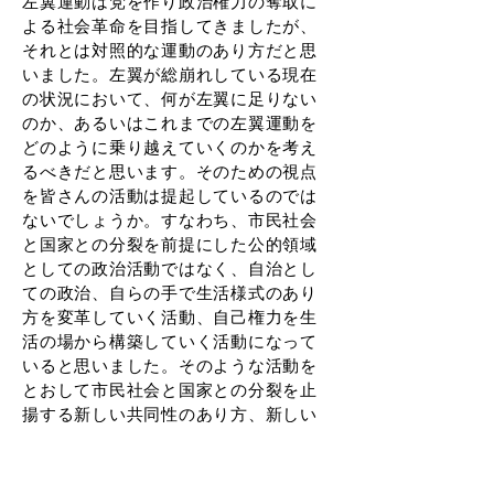
左翼運動は党を作り政治権力の奪取に
よる社会革命を目指してきましたが、
それとは対照的な運動のあり方だと思
いました。左翼が総崩れしている現在
の状況において、何が左翼に足りない
のか、あるいはこれまでの左翼運動を
どのように乗り越えていくのかを考え
るべきだと思います。そのための視点
を皆さんの活動は提起しているのでは
ないでしょうか。すなわち、市民社会
と国家との分裂を前提にした公的領域
としての政治活動ではなく、自治とし
ての政治、自らの手で生活様式のあり
方を変革していく活動、自己権力を生
活の場から構築していく活動になって
いると思いました。そのような活動を
とおして市民社会と国家との分裂を止
揚する新しい共同性のあり方、新しい
社会の形成が可能になるのではと感じ
ています。そしてそのような生活のあ
り方を具体的な政策提言として政治の