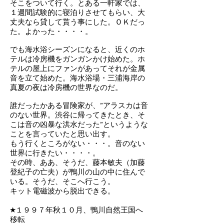
そこをついて行く。とある一軒家では、
１週間試験的に寝泊りさせてもらい、大
丈夫なら貸して貰う事にした。ＯＫだっ
た。よかった・・・・。
でも海水浴シーズンになると、近くのホ
テルは冷房機をガンガンかけ始めた。ホ
テルの屋上にファンがあってそれが金属
音を立て始めた。海水浴場・三浦海岸の
真夏の夜は冷房機の世界なのだ。
誰だったかある冒険家が、”アラスカは音
のない世界。渋谷に帰ってきたとき、そ
こは音の凶暴な洪水だった”というような
ことを言っていたと思い出す。
もう行くところがない・・・。音のない
世界に行きたい・・・・。
その時、ああ、そうだ、藤本敏夫（加藤
登紀子の亡夫）が鴨川の山の中に住んで
いる。そうだ、そこへ行こう。
キット電磁波から脱出できる。
★１９９７年秋１０月、鴨川自然王国へ
移転