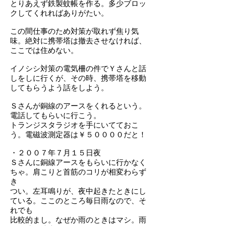
とりあえず鉄製蚊帳を作る。多少ブロッ
クしてくれればありがたい。
この間仕事のため対策が取れず焦り気
味。絶対に携帯塔は撤去させなければ、
ここでは住めない。
イノシシ対策の電気柵の件でＹさんと話
しをしに行くが、その時、携帯塔を移動
してもらうよう話をしよう。
Ｓさんが銅線のアースをくれるという。
電話してもらいに行こう。
トランジスタラジオを手にいてておこ
う。電磁波測定器は￥５００００だと！
・２００７年７月１５日夜
Ｓさんに銅線アースをもらいに行かなく
ちゃ。肩こりと首筋のコリが相変わらず
き
つい。左耳鳴りが、夜中起きたときにし
ている。ここのところ毎日雨なので、そ
れでも
比較的まし。なぜか雨のときはマシ。雨