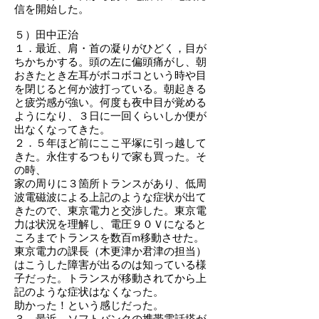
信を開始した。
５）田中正治
１．最近、肩・首の凝りがひどく，目が
ちかちかする。頭の左に偏頭痛がし、朝
おきたとき左耳がボコボコという時や目
を閉じると何か波打っている。朝起きる
と疲労感が強い。何度も夜中目が覚める
ようになり、３日に一回くらいしか便が
出なくなってきた。
２．５年ほど前にここ平塚に引っ越して
きた。永住するつもりで家も買った。そ
の時、
家の周りに３箇所トランスがあり、低周
波電磁波による上記のような症状が出て
きたので、東京電力と交渉した。東京電
力は状況を理解し、電圧９０Ｖになると
ころまでトランスを数百m移動させた。
東京電力の課長（木更津か君津の担当）
はこうした障害が出るのは知っている様
子だった。トランスが移動されてから上
記のような症状はなくなった。
助かった！という感じだった。
３．最近、ソフトバンクの携帯電話塔が