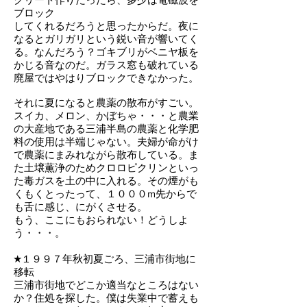
ブロック
してくれるだろうと思ったからだ。夜に
なるとガリガリという鋭い音が響いてく
る。なんだろう？ゴキブリがベニヤ板を
かじる音なのだ。ガラス窓も破れている
廃屋ではやはりブロックできなかった。
それに夏になると農薬の散布がすごい。
スイカ、メロン、かぼちゃ・・・と農業
の大産地である三浦半島の農薬と化学肥
料の使用は半端じゃない。夫婦が命がけ
で農薬にまみれながら散布している。ま
た土壌薫浄のためクロロピクリンといっ
た毒ガスを土の中に入れる。その煙がも
くもくとったって、１０００m先からで
も舌に感じ、にがくさせる。
もう、ここにもおられない！どうしよ
う・・・。
★１９９７年秋初夏ごろ、三浦市街地に
移転
三浦市街地でどこか適当なところはない
か？住処を探した。僕は失業中で蓄えも