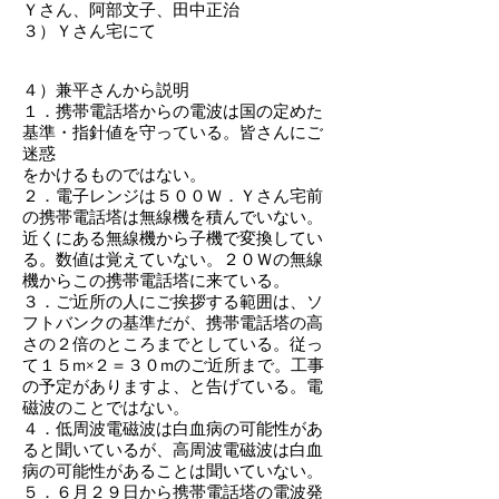
Ｙさん、阿部文子、田中正治
３）Ｙさん宅にて
４）兼平さんから説明
１．携帯電話塔からの電波は国の定めた
基準・指針値を守っている。皆さんにご
迷惑
をかけるものではない。
２．電子レンジは５００Ｗ．Ｙさん宅前
の携帯電話塔は無線機を積んでいない。
近くにある無線機から子機で変換してい
る。数値は覚えていない。２０Ｗの無線
機からこの携帯電話塔に来ている。
３．ご近所の人にご挨拶する範囲は、ソ
フトバンクの基準だが、携帯電話塔の高
さの２倍のところまでとしている。従っ
て１５m×２＝３０mのご近所まで。工事
の予定がありますよ、と告げている。電
磁波のことではない。
４．低周波電磁波は白血病の可能性があ
ると聞いているが、高周波電磁波は白血
病の可能性があることは聞いていない。
５．６月２９日から携帯電話塔の電波発