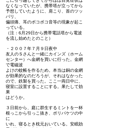
こに引っ越してきてからほぼ自覚症状は
なくなっていたが、携帯塔が立ってから
予想していたように、肩こり、首のツッ
パリ、
偏頭痛、耳のボコボコ音等の現象が起こ
っている。
（注：6月29日から携帯電話塔から電波
を流し始めたとのこと）
・２００７年７月９日夜中
友人のＳさんと一緒にカインズ（ホーム
センター）へ金網を買いに行った。金網
で電磁波
よけの蚊帳を作るため。本当は銅の金網
が効果的なのだろうが、それはなかった
ので、鉄製を買った。ここ一両日中に、
寝室に設置することにする。果たして効
果
はどうか。
３日前から、庭に群生するミントを一杯
根っこから引っこ抜き、ポリバケツの中
に
いれ、寝るとき枕元おいている。安眠効