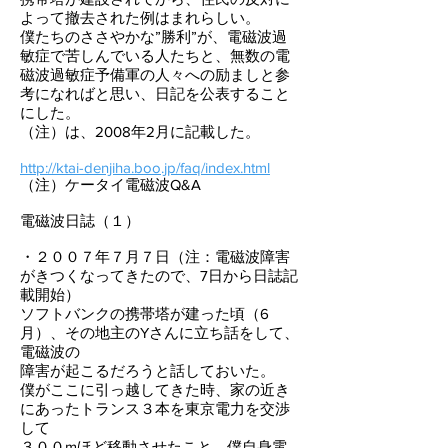
よって撤去された例はまれらしい。
僕たちのささやかな”勝利”が、電磁波過
敏症で苦しんでいる人たちと、無数の電
磁波過敏症予備軍の人々への励ましと参
考になればと思い、日記を公表すること
にした。
（注）は、2008年2月に記載した。
http://ktai-denjiha.boo.jp/faq/index.html
（注）ケータイ電磁波Q&A
電磁波日誌（１）
・２００７年７月７日（注：電磁波障害
がきつくなってきたので、7日から日誌記
載開始）
ソフトバンクの携帯塔が建った頃（6
月）、その地主のYさんに立ち話をして、
電磁波の
障害が起こるだろうと話しておいた。
僕がここに引っ越してきた時、家の近き
にあったトランス３本を東京電力を交渉
して
３００mほど移動させたこと。僕自身電