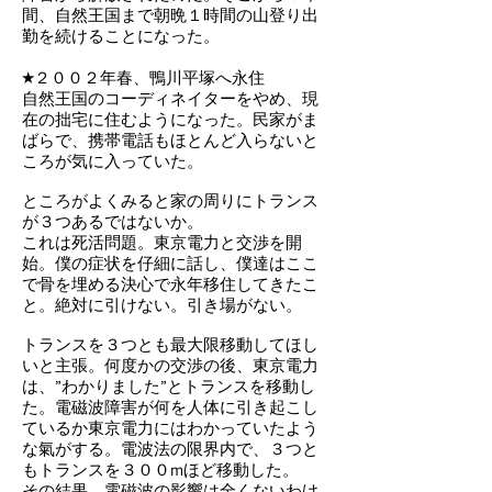
間、自然王国まで朝晩１時間の山登り出
勤を続けることになった。
★２００２年春、鴨川平塚へ永住
自然王国のコーディネイターをやめ、現
在の拙宅に住むようになった。民家がま
ばらで、携帯電話もほとんど入らないと
ころが気に入っていた。
ところがよくみると家の周りにトランス
が３つあるではないか。
これは死活問題。東京電力と交渉を開
始。僕の症状を仔細に話し、僕達はここ
で骨を埋める決心で永年移住してきたこ
と。絶対に引けない。引き場がない。
トランスを３つとも最大限移動してほし
いと主張。何度かの交渉の後、東京電力
は、”わかりました”とトランスを移動し
た。電磁波障害が何を人体に引き起こし
ているか東京電力にはわかっていたよう
な氣がする。電波法の限界内で、３つと
もトランスを３００mほど移動した。
その結果、電磁波の影響は全くないわけ