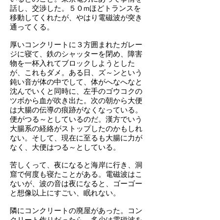
話し、交渉した。５０mほどトランスを
移動してくれたが、やはり電磁波が突き
通ってくる。
厚いコンクリートに３方囲まれたガレー
ジに寝て、鉄のシャッターを閉め、障害
物を一杯入れてブロックしようとした
が、これもダメ。ある日、ズ～ンという
鈍い音が体の中でして、体がへなへなと
沈んでいくと同時に、左手のゴウコクの
ツボから血が吹き出た。次の朝から大便
は大腸の伝導の痕跡がなくなっている。
便がつる～としているのだ。漢方でいう
大腸系の経絡がストップしたのかもしれ
ない。そして、現在に至るも大腸に力が
なく、大便はつる～としている。
苦しくって、夜になると海岸に行き、洞
窟で何度も寝たことがある。電磁波はこ
ないが、波の音は夜になると、ゴーゴー
と想像以上にすごい、眠れない。
隣にコンクリートの廃屋があった。コン
クリート作りだったら、多少は電磁波を