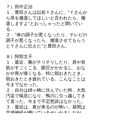
７）田中正治
１．豊田さんは以前Ｙさんに、”Ｙさんか
ら塔を撤退してほしいと言われたら、撤
退しますよ”とおっしゃったと聞いてい
る。
２．”体の調子が悪くなったり、テレビの
調子が悪くなったら、撤退させてもらう
とＹさんに伝えた”と豊田さん。
８）阿部文子
１．最近、腕がチリチリしたり、肩や首
筋がすごくこる、眼圧がかかるし、おな
かや胃が痛くなる、特に朝おきたとき。
朝おきたとき疲れている。こんなことは
今までなかった。
２．自分は姉ヶ崎に住んでいた時、大気
汚染で喘息になり、鴨川に引っ越してき
て直った。今まで不定愁訴はなかった。
３．最近は、夜が来るのが怖い。昼間は
交感神経が働いているせいかましだが、
夜は副交感神経に変わり電磁波に無防備
になるせいか、朝ぐったり疲れている。
４．とにかく、まず、電波を出すのをと