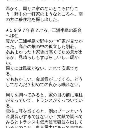
温かく、周りに家のないところに行こ
う！野中の一軒家のようなところへ。南
の方に移住地を探し出した。
★１９９７年春？ごろ、三浦半島の高台
へ移住
暖かい三浦半島で野中の一軒家が見つか
った。高台の畑の中の孤立した別荘。
ああよかった！家賃は高くてため息が出
るが、見晴らしもすばらしいし、暖か
い。
周りには民家がない。これで安眠でき
る。
でもおかしい。金属音がしてくる。どう
してなんだ？初めての夜から眠れない。
周りを調べてみると、家の目の前に電柱
が立っていて、トランスがくっついてい
る。
電柱に耳を当てると、例のブーンという
金属音がするではないか！文献で調べて
みるとトランスも低周波電磁波を出して
いるとのこと。東京電力にあって事情を