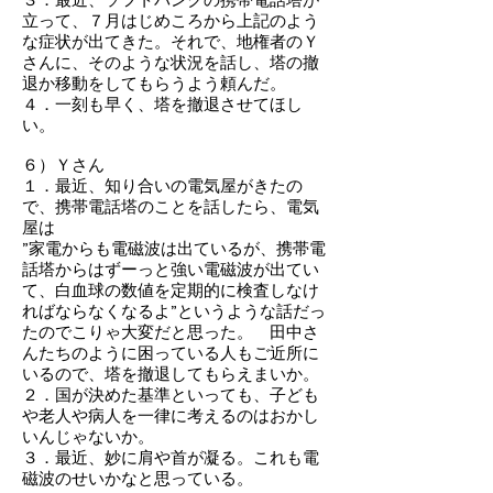
立って、７月はじめころから上記のよう
な症状が出てきた。それで、地権者のＹ
さんに、そのような状況を話し、塔の撤
退か移動をしてもらうよう頼んだ。
４．一刻も早く、塔を撤退させてほし
い。
６）Ｙさん
１．最近、知り合いの電気屋がきたの
で、携帯電話塔のことを話したら、電気
屋は
”家電からも電磁波は出ているが、携帯電
話塔からはずーっと強い電磁波が出てい
て、白血球の数値を定期的に検査しなけ
ればならなくなるよ”というような話だっ
たのでこりゃ大変だと思った。 田中さ
んたちのように困っている人もご近所に
いるので、塔を撤退してもらえまいか。
２．国が決めた基準といっても、子ども
や老人や病人を一律に考えるのはおかし
いんじゃないか。
３．最近、妙に肩や首が凝る。これも電
磁波のせいかなと思っている。