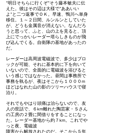
”明日そちらに行くぞ”そう藤本敏夫に伝
えた。彼はその辺は大様で”ああいい
よ”と二つ返事でＯＫ。早速、鴨川へ単身
移住。１～２日間、ルンルンとしていた
が、どうも金属音が消えない。なんだろ
うと思って、ふと、山の上を見ると、頂
上にでっかいレーダー塔らしきものが飛
び込んでくる。自衛隊の基地があったの
だ。
レーダーは高周波電磁波で、多少はブロ
ックが可能、それに基本的に下を向いて
いないので、全面的に電磁波を浴びると
いう感じではなかった。昼間は事務所で
事務を執るが、夜はそこから１０００m
ほどはなれた山の影のツリーハウスで寝
泊り。
それでもやはり頭痛は治らないので、友
人の世話で、６km離れた陶芸家・Ｓさん
の工房の２畳に間借りをすることになっ
た。レーダー基地から約７km。これでや
っと夜、電磁波
障害から解放されたのだ。そこから５年