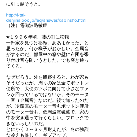
に引っ越そうと。
http://ktai-
denjiha.boo.jp/faq/answer/kabinsho.html
（注）電磁波過敏症
★１９９６年頃、藤の町に移転
一軒家を見つけ移転。ああよかった、と
思ったが、何か様子がおかしい。金属音
がするのだ。部屋中の窓や壁に布団を張
り付け音を防ごうとした。でも突き通っ
てくる。
なぜだろう。外を観察すると、わが家も
そうだったが、周りの家は全てポットン
便所で、大便のツボに向けて小さなファ
ンが回っているではないか。そのモータ
ー音（金属音）なのだ。後で知ったのだ
が、冷蔵庫のモーター音もポットン便所
のモーター音も、低周波電磁波で、家の
中を突き通って行くらしい。ブロックで
きないらしいのだ。
とにかく２～３ヶ月耐えたが、冬の強烈
な冷えも厳しく、ギブアップ。