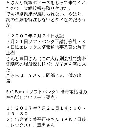
Ｓさんが銅線のアースをもって来てくれ
たので、金網蚊帳を取り付けた。
でも特別効果が感じられない。やはり、
銅の金網を特注しないとダメなのだろう
か。
・２００７年７月２１日夜記
７月２１日ソフトバンク下請け会社・Ｋ
Ｋ日鉄エレックス情報通信事業部の兼平
正樹
さんと豊田さん（この人は別会社で携帯
電話塔の場所探し担当）がＹさん宅に来
た。
こちらは、Ｙさん，阿部さん、僕が出
席。
Soft Bank（ソフトバンク）携帯電話塔の
件の話し合いメモ（要点）
１）２００７年７月２１日１４：００～
１５：３０
２）出席者：兼平正樹さん（ＫＫ／日鉄
エレックス）、豊田さん