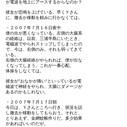
が電波を地上にアースするからなのか？
彼女が悲鳴を上げている。早くＹさん
に、撤去か移動を頼みに行かなくては。
・２００７年７月１６日夜中
便の出が悪くなっている。左側の大腸系
の経絡は、以前、三浦半島にいたとき、
電磁波でやられストップしてしまったの
で、今は、右側のみ。それも弱ってきて
いる。
右側の大腸経絡がやられれば、便が出な
くなってしまう。これが一番心配。
体操をしなくては。
彼女が”おなかが痛い”といっているが電
磁波で神経をやられ、大腸にダメージが
あるのかもしれない。
・２００７年７月１７日朝
今日は、Ｙさんところへ行き、状況を話
し撤去か移動をしてもらおう。それと、
とりあえず、金網蚊帳作りだ。多少効果
があればいいのだが。