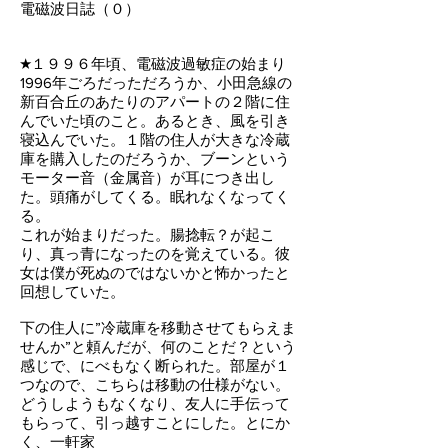
電磁波日誌（０）
★１９９６年頃、電磁波過敏症の始まり
1996年ごろだっただろうか、小田急線の
新百合丘のあたりのアパートの２階に住
んでいた頃のこと。あるとき、風を引き
寝込んでいた。１階の住人が大きな冷蔵
庫を購入したのだろうか、ブーンという
モーター音（金属音）が耳につき出し
た。頭痛がしてくる。眠れなくなってく
る。
これが始まりだった。腸捻転？が起こ
り、真っ青になったのを覚えている。彼
女は僕が死ぬのではないかと怖かったと
回想していた。
下の住人に”冷蔵庫を移動させてもらえま
せんか”と頼んだが、何のことだ？という
感じで、にべもなく断られた。部屋が１
つなので、こちらは移動の仕様がない。
どうしようもなくなり、友人に手伝って
もらって、引っ越すことにした。とにか
く、一軒家