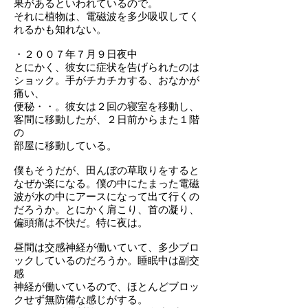
果があるといわれているので。
それに植物は、電磁波を多少吸収してく
れるかも知れない。
・２００７年７月９日夜中
とにかく、彼女に症状を告げられたのは
ショック。手がチカチカする、おなかが
痛い、
便秘・・。彼女は２回の寝室を移動し、
客間に移動したが、２日前からまた１階
の
部屋に移動している。
僕もそうだが、田んぼの草取りをすると
なぜか楽になる。僕の中にたまった電磁
波が水の中にアースになって出て行くの
だろうか。とにかく肩こり、首の凝り、
偏頭痛は不快だ。特に夜は。
昼間は交感神経が働いていて、多少ブロ
ックしているのだろうか。睡眠中は副交
感
神経が働いているので、ほとんどブロッ
クせず無防備な感じがする。