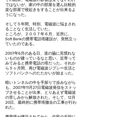
ではないが、家の中の部屋を選ん比較的
楽な部屋で寝起きをすることが出来るよ
うになった。
そして５年間、特別、電磁波に悩まされ
ることなく生活していた。
ところが、２００７年６月、近所に、
Soft Bankの携帯電話塔建設が、突然立っ
ていたのである。
2007年6月のある日、道の脇に見慣れな
いものが建っているなと思い、近寄って
みてみると携帯電話の塔だった。それか
ら５ヶ月間、再び電磁波ジプシー生活と
ソフトバンクへのたたかいが始まった。
暗いトンネルの中を手探りで歩みながら
も、2007年11月27日電磁波発信をストッ
プさせることが出来、とりあえず電磁波
の苦しみから解放された。そして、12月
20日、最終的に携帯塔撤去の工事が行わ
れた。
携帯塔が建設されてから、住民の反対に