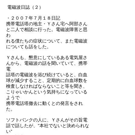
電磁波日誌（２）
・２００７年７月１８日記
携帯電話塔の地主・Ｙさん宅へ阿部さん
と二人で相談に行った。電磁波障害と思
わ
れる僕たちの症状について、また電磁波
についても話をした。
Ｙさんも、懇意にしているある電気屋さ
んから、電磁波の話を聞いていて、携帯
電
話塔の電磁波を浴び続けていると、白血
球が減少すること、定期的に白血球数を
検査しなければならないこと等を聞き、
こりゃいかんという気持ちになっている
ようで
携帯電話塔撤去に動くとの発言をされ
た。
ソフトバンクの人に、Ｙさんがその旨電
話で話したが、”本社でないと決められな
い”