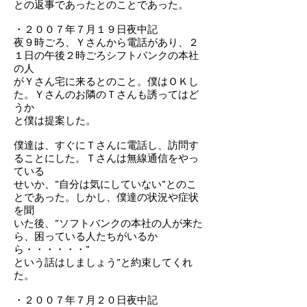
との返事であったとのことであった。
・２００７年７月１９日夜中記
夜９時ごろ、Ｙさんから電話があり、２
１日の午後２時ごろシフトバンクの本社
の人
がＹさん宅に来るとのこと。僕はＯＫし
た。Ｙさんのお隣のＴさんも誘ってはど
うか
と僕は提案した。
僕達は、すぐにＴさんに電話し、訪問す
ることにした。Ｔさんは無線通信をやっ
ている
せいか、”自分は気にしていない”とのこ
とであった。しかし、僕達の状況や症状
を聞
いた後、”ソフトバンクの本社の人が来た
ら、困っている人たちがいるか
ら・・・・・・”
という話はしましょう”と約束してくれ
た。
・２００７年７月２０日夜中記