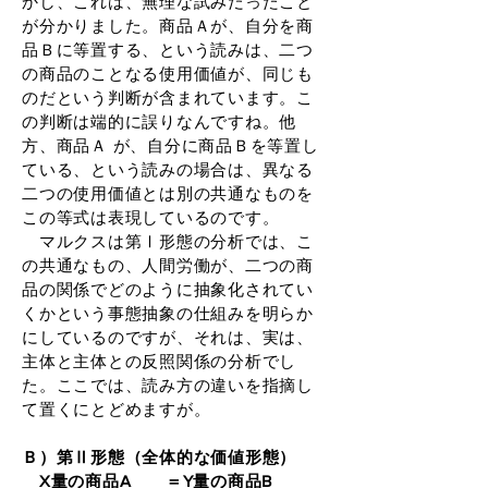
かし、これは、無理な試みだったこと
が分かりました。商品Ａが、自分を商
品Ｂに等置する、という読みは、二つ
の商品のことなる使用価値が、同じも
のだという判断が含まれています。こ
の判断は端的に誤りなんですね。他
方、商品Ａ が、自分に商品Ｂを等置し
ている、という読みの場合は、異なる
二つの使用価値とは別の共通なものを
この等式は表現しているのです。
マルクスは第Ⅰ形態の分析では、こ
の共通なもの、人間労働が、二つの商
品の関係でどのように抽象化されてい
くかという事態抽象の仕組みを明らか
にしているのですが、それは、実は、
主体と主体との反照関係の分析でし
た。ここでは、読み方の違いを指摘し
て置くにとどめますが。
Ｂ）第Ⅱ形態（全体的な価値形態）
X量の商品A ＝Y量の商品B