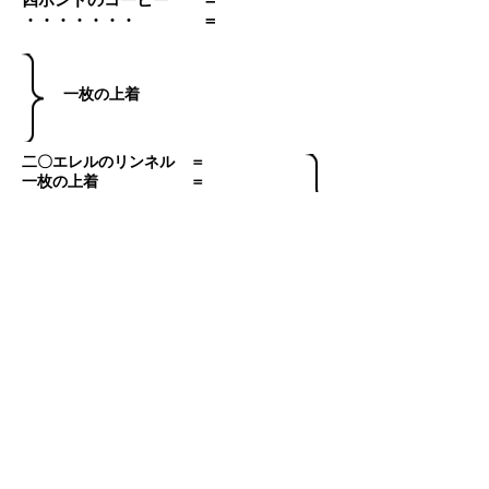
・・・・・・・ ＝
一枚の上着
二〇エレルのリンネル ＝
一枚の上着 ＝
四ポンドのコーヒー ＝
・・・・・・・・ ＝
​一〇ポンドの茶
現実には、第Ⅳ形態の矛盾は、交換過
程での、商品所有者たちの無意識のうち
での本能的共同行為によって、貨幣生成
の運動として、解決されています。しか
し、第Ⅳ形態は、貨幣を生成しないもう
一つの経済を暗示している、と読みとれ
ないでしょうか。この観点から、第Ⅳ形
態を転倒させて第Ⅵ形態を描いてみまし
ょう。この形態で等価形態にある商品の