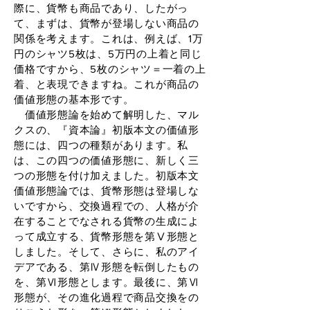
際に、貨幣も商品であり、したがっ
て、まずは、貨幣が登場しない商品の
関係を考えます。これは、例えば、1万
円のシャツ5枚は、5万円の上着と同じ
価格ですから、5枚のシャツ＝一着の上
着、と表現できますね。これが商品の
価値形態の基本形です。
価値形態論を始めて解明した、マル
クスの、『資本論』初版本文の価値形
態には、四つの種類があります。私
は、この四つの価値形態に、新しく三
つの形態を付け加えました。初版本文
価値形態論では、貨幣形態は登場しな
いですから、交換過程での、人格が介
在することでなされる貨幣の生成によ
って成立する、貨幣形態を第Ⅴ形態と
しました。そして、さらに、私のアイ
デアである、第Ⅳ形態を転倒したもの
を、第Ⅵ形態とします。最後に、第Ⅵ
形態が、その進化過程で商品交換をの