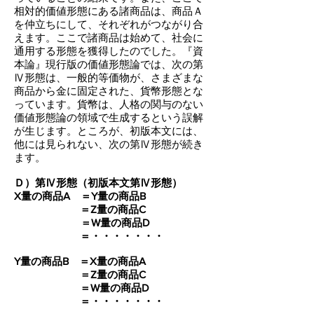
相対的価値形態にある諸商品は、商品Ａ
を仲立ちにして、それぞれがつながり合
えます。ここで諸商品は始めて、社会に
通用する形態を獲得したのでした。『資
本論』現行版の価値形態論では、次の第
Ⅳ形態は、一般的等価物が、さまざまな
商品から金に固定された、貨幣形態とな
っています。貨幣は、人格の関与のない
価値形態論の領域で生成するという誤解
が生じます。ところが、初版本文には、
他には見られない、次の第Ⅳ形態が続き
ます。
Ｄ）第Ⅳ形態（初版本文第Ⅳ形態）
X量の商品A ＝Y量の商品B
＝Z量の商品C
＝W量の商品D
＝・・・・・・・
Y量の商品B ＝X量の商品A
＝Z量の商品C
＝W量の商品D
＝・・・・・・・