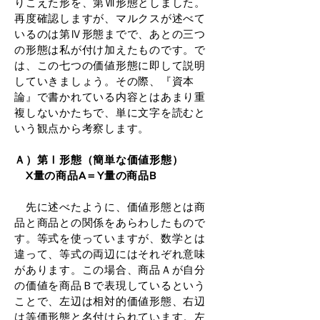
りこえた形を、第Ⅶ形態としました。
再度確認しますが、マルクスが述べて
いるのは第Ⅳ形態までで、あとの三つ
の形態は私が付け加えたものです。で
は、この七つの価値形態に即して説明
していきましょう。その際、『資本
論』で書かれている内容とはあまり重
複しないかたちで、単に文字を読むと
いう観点から考察します。
Ａ）第Ⅰ形態（簡単な価値形態）
X量の商品A＝Y量の商品B
先に述べたように、価値形態とは商
品と商品との関係をあらわしたもので
す。等式を使っていますが、数学とは
違って、等式の両辺にはそれぞれ意味
があります。この場合、商品Ａが自分
の価値を商品Ｂで表現しているという
ことで、左辺は相対的価値形態、右辺
は等価形態と名付けられています。左