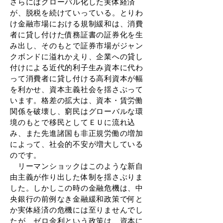
さらにはグローバル化した実体経済
が、脱税を続けていっている。とりわ
け金融市場における規制緩和は、消費
者に貸し付けた債務証書の証券化を生
み出し、そのもとで証券市場がジャン
クボンドに溢れかえり、企業への貸し
付けによる近代的利子生み資本に代わ
って消費者に貸し付ける高利資本が幅
を利かせ、資本主義社会を揺さぶって
います。格差の拡大は、資本・賃労働
関係を破壊し、窮民はグローバルな環
境のもとで移民としてＥＵに流れ込
み、また先進諸国も非正規労働の増加
によって、社会的不安が増大している
のです。
リーマンショックはこのような新自
由主義が作り出した体制を揺さぶりま
した。しかしこの時の金融危機は、中
央銀行の前例なき金融緩和政策で何と
か実体経済の危機には至りませんでし
たが、ゼロ金利という政策は、資本に