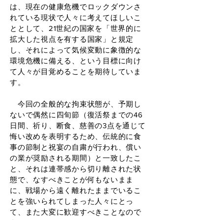
は、現在の健康危機でロックダウンさ
れている現状で人々に考えてほしいこ
ととして、21世紀の国家を「世界的に
拡大した視点を有する国家」と規定
し、それによって気候変動に象徴的な
環境危機に備える、という目標に向け
て人々が目覚めることを期待していま
す。
今回の全般的な拘束状態が、予期し
ないで偶然に四旬節（復活祭までの46
日間、祈り、断食、慈善の3点を通じて
悔い改めを表明するため、伝統的に食
事の節制と祝宴の自粛が行われ、償い
の業が奨励される期間）と一致したこ
と、それは連帯感から切り離された状
態で、なすべきことが何もないまま
に、戦場から遠く離れたままでいるこ
とを強いられてしまった人々にとっ
て、また大変に歓迎すべきことなので