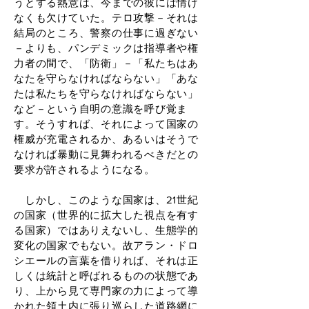
うとする熱意は、今までの彼には情け
なくも欠けていた。テロ攻撃－それは
結局のところ、警察の仕事に過ぎない
－よりも、パンデミックは指導者や権
力者の間で、「防衛」－「私たちはあ
なたを守らなければならない」「あな
たは私たちを守らなければならない」
など－という自明の意識を呼び覚ま
す。そうすれば、それによって国家の
権威が充電されるか、あるいはそうで
なければ暴動に見舞われるべきだとの
要求が許されるようになる。
しかし、このような国家は、21世紀
の国家（世界的に拡大した視点を有す
る国家）ではありえないし、生態学的
変化の国家でもない。故アラン・ドロ
シエールの言葉を借りれば、それは正
しくは統計と呼ばれるものの状態であ
り、上から見て専門家の力によって導
かれた領土内に張り巡らした道路網に