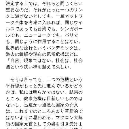
決定する上では、それらと同じくらい
重要なのだ。それがたった一つのリン
クに過ぎないとしても、一旦ネットワ
ーク全体を考慮に入れれば、同じウイ
ルスであっても台湾でも、シンガポー
ルでも、ニューヨークでも、パリで
も、同じように作用することはない。
世界的な流行というパンデミックは、
過去の飢饉や現在の気候危機ほどに
「自然」現象ではない。社会は、社会
圏という狭い枠を超えて久しい。
そうは言っても、二つの危機という
平行線がもっと先に進んでいるかどう
かは、私には明らかではない。結局の
ところ、健康危機は目新しいものでは
ないし、迅速かつ過激な国家の介入
は、これまでのところあまり革新的で
はないように思われる。マクロン大統
領の国家元首としての姿を引き受けよ