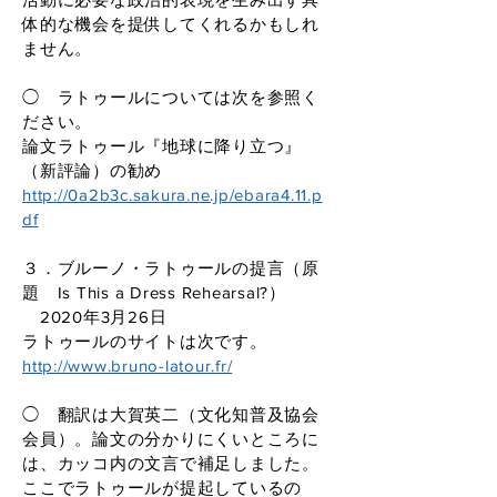
体的な機会を提供してくれるかもしれ
ません。
◯ ラトゥールについては次を参照く
ださい。
論文ラトゥール『地球に降り立つ』
（新評論）の勧め
http://0a2b3c.sakura.ne.jp/ebara4.11.p
df
３．ブルーノ・ラトゥールの提言（原
題 Is This a Dress Rehearsal?）
2020年3月26日
ラトゥールのサイトは次です。
http://www.bruno-latour.fr/
◯ 翻訳は大賀英二（文化知普及協会
会員）。論文の分かりにくいところに
は、カッコ内の文言で補足しました。
ここでラトゥールが提起しているの