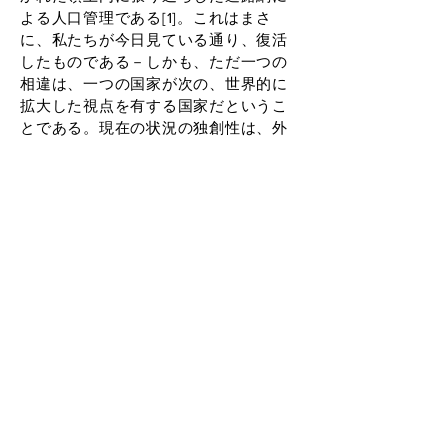
よる人口管理である[1]。これはまさ
に、私たちが今日見ている通り、復活
したものである－しかも、ただ一つの
相違は、一つの国家が次の、世界的に
拡大した視点を有する国家だというこ
とである。現在の状況の独創性は、外
では警察権力の拡大と救急車の音しか
聞こえない中、家に閉じこもったまま
でいることで、ミシェル・フーコーの
講義から直接出てきたような生政治の
図の戯画化された形を集団的に演じて
いることだと私には思える。他の人が
自分の家に閉じこもり続けることがで
きるように、とにかく働くことを余儀
なくされている非常に多くの目に見え
ない労働者の抹殺を含めて-定義上、自
分の家に閉じこもることができない移
住者は言うまでもない。しかし、この
風刺画はまさに、もはや私たちのもの
ではない時代の風刺画である。