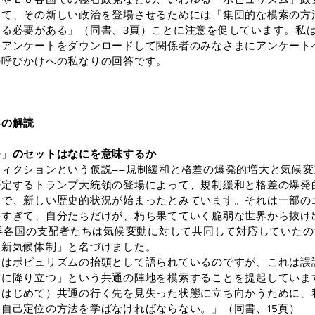
して、その新しい政治を登場させるためには「集団的な模索の方
る必要がある」（同書、3頁）ことに注意を促しています。私
るアンケートをダウンロードして関係者のみなさまにアンケート
の呼びかけへの私なりの回答です。
界の解読
つ」のセットはなにを意味するか
ィクションという仮説――規制緩和と格差の爆発的増大と気候変
否定するトランプ大統領の登場によって、規制緩和と格差の爆発
とで、新しい歴史的状況が始まったとみています。それは一部の
狭すぎて、自分たちだけが、朽ち果てていく脆弱な世界から抜け
世界各国の支配者たちは気候変動に対して共同して対応していた
「新気候体制」と名づけました。
はポピュリズムの抬頭として語られているのですが、これは誤
球に降り立つ」という共通の陣地を模索することを提起していま
はじめて）共通の行く先を見失った状態に立ち向かうために、
自己定位の方法を学ばなければならない。」（同書、15頁）