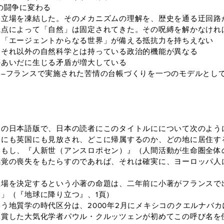
の闘争に変わる
的立場を凍結した。そのメカニズムの理解を、歴史を通る迂回路
視点によって「自然」は固定されてきた。その呪縛を解かなけれ
は「エージェントからなる世界」が備える抵抗力を持ちえない
、それ以外の自然科学とは持っている政治的機能が異なる
のあいだに生じる矛盾が増大している
―フランスで実施された苦情の台帳づくりを一つのモデルとし
の日本語版で、日本の読者にこのタイトルにについて次のよう
にも英国にも見放され、どこに帰属するのか、どの地に居住す
。もし、『人新世（アンスロポセン）』（人間活動が生命圏全体
感覚の喪失をもたらすのであれば、それは確実に、ヨーロッパ人
場を決定するという小著の命題は、二年前に小著がフランスで
」（『地球に降り立つ』、1頁）
地質学の時代区分は、2000年2月にメキシコのクエルナバ
受賞した大気化学者パウル・クルッツェンが初めてこの呼び名を