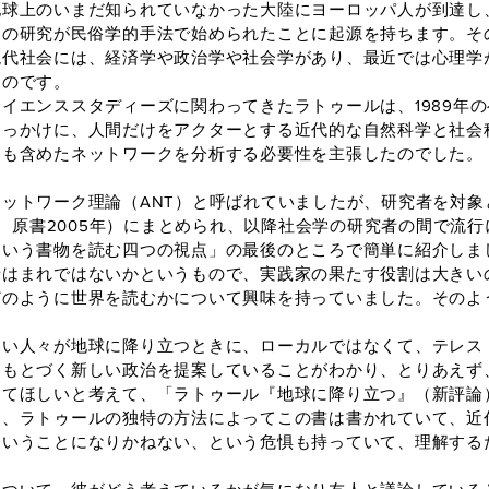
地球上のいまだ知られていなかった大陸にヨーロッパ人が到達し
民の研究が民俗学的手法で始められたことに起源を持ちます。そ
現代社会には、経済学や政治学や社会学があり、最近では心理学
たのです。
エンススタディーズに関わってきたラトゥールは、1989年
きっかけに、人間だけをアクターとする近代的な自然科学と社会
も含めたネットワークを分析する必要性を主張したのでした。『
ットワーク理論（ANT）と呼ばれていましたが、研究者を対象
1月、原書2005年）にまとめられ、以降社会学の研究者の間で流
という書物を読む四つの視点」の最後のところで簡単に紹介しま
者はまれではないかというもので、実践家の果たす役割は大きい
どのように世界を読むかについて興味を持っていました。そのよ
い人々が地球に降り立つときに、ローカルではなくて、テレス
にもとづく新しい政治を提案していることがわかり、とりあえず
ってほしいと考えて、「ラトゥール『地球に降り立つ』（新評論
は、ラトゥールの独特の方法によってこの書は書かれていて、近
ということになりかねない、という危惧も持っていて、理解する