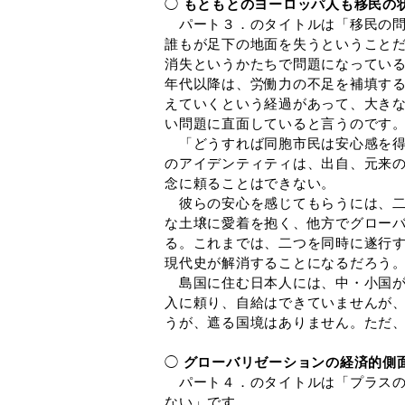
◯
もともとのヨーロッパ人も移民の
パート３．のタイトルは「移民の問
誰もが足下の地面を失うということ
消失というかたちで問題になっている
年代以降は、労働力の不足を補填す
えていくという経過があって、大き
い問題に直面していると言うのです
「どうすれば同胞市民は安心感を得
のアイデンティティは、出自、元来
念に頼ることはできない。
彼らの安心を感じてもらうには、二
な土壌に愛着を抱く、他方でグロー
る。これまでは、二つを同時に遂行
現代史が解消することになるだろう。
島国に住む日本人には、中・小国が
入に頼り、自給はできていませんが
うが、遮る国境はありません。ただ
◯
グローバリゼーションの経済的側
パート４．のタイトルは「プラスの
ない」です。