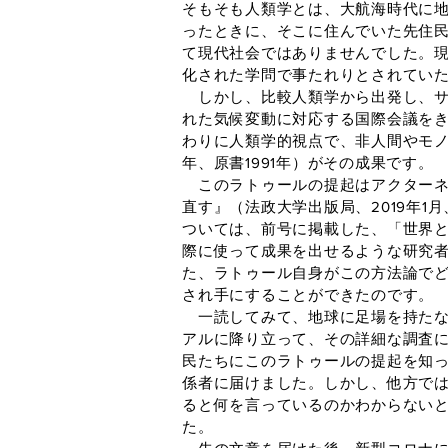
そもそも人類学とは、大航海時代に
ったときに、そこに住んでいた先住
て現代社会ではありませんでした。
化された学問で事たれりとされてい
しかし、比較人類学から出発し、サイ
れた気候変動に対応する国際会議を
わりに人類学的視点で、非人間やモノ
年、原書1991年）がその成果です。
このラトゥールの提起はアクターネ
直す』（法政大学出版局、2019年
ついては、前号に掲載した、「世界
際に使って成果を出せるような研究
た、ラトゥール自身がこの方法論で
され手にすることができたのです。
一読してみて、地球に足場を持たな
アルに降り立って、その詳細な調査
民たちにこのラトゥールの提起を知
係者に届けました。しかし、他方で
ると何を言っているのかわからない
た。