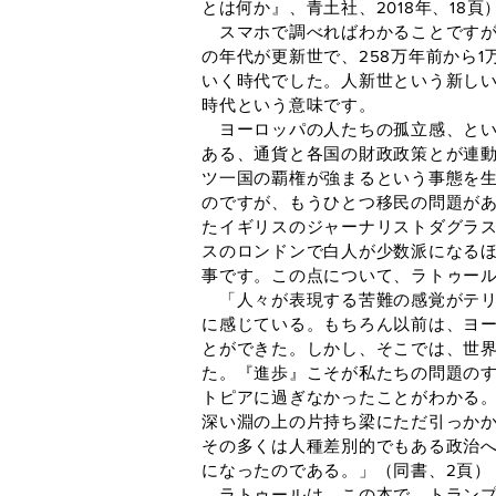
とは何か』、青土社、2018年、18頁
スマホで調べればわかることですが、
の年代が更新世で、258万年前から
いく時代でした。人新世という新し
時代という意味です。
ヨーロッパの人たちの孤立感、とい
ある、通貨と各国の財政政策とが連
ツ一国の覇権が強まるという事態を生
のですが、もうひとつ移民の問題が
たイギリスのジャーナリストダグラス
スのロンドンで白人が少数派になる
事です。この点について、ラトゥー
「人々が表現する苦難の感覚がテリ
に感じている。もちろん以前は、ヨ
とができた。しかし、そこでは、世
た。『進歩』こそが私たちの問題の
トピアに過ぎなかったことがわかる
深い淵の上の片持ち梁にただ引っか
その多くは人種差別的でもある政治
になったのである。」（同書、2頁）
ラトゥールは、この本で、トランプ