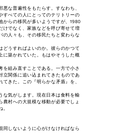
邪悪な普遍性をもたらす。すなわち、
やすべての人にとってのテリトリーの
からの移民が多いようですが、1980
だけでなく、家族などを呼び寄せて増
パの人々も、その移民たちと変わらな
はどうすればよいのか。彼らのかつて
上に築かれていた。もはやそうした概
考を組み直すことである。一方で小さ
対立関係に追い込まれてきたものであ
れてきた。この『明らかな矛盾』を、
うな気がします。現在日本は食料を輸
ら農村への大規模な移動が必要でしょ
ね。
混同しないように心がけなければなら