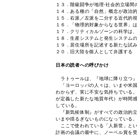
１３．階級闘争が地理‐社会的立場間
１４．ある種の「自然」概念が政治
１５．右派／左派を二分する近代的
１６．「物理的対象からなる世界」
１７．クリティカルゾーンの科学は
１８．生産システムと発生システム
１９．居住場所を記述する新たな試み
２０．旧大陸を個人として弁護する
日本の読者への呼びかけ
ラトゥールは、『地球に降り立つ』
「ヨーロッパの人々は、いまや米国
わからず、実に不安な気持ちでいる
が定義した新たな地質年代）が時間
している。
『新気候体制』がすべての政治的立
いまや揺るぎないものになっている。
ここで使われている「人新世」という
計画の会議の最中に、ノーベル賞を