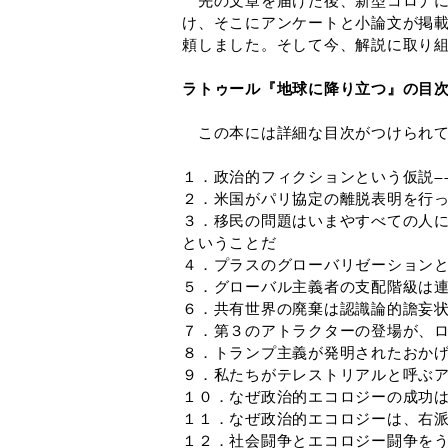
先の文章を届けた後、新型コロナに
け、そこにアンケートと小論文が掲
頼しました。そして今、解説に取り
ラトゥール『地球に降り立つ』の目
この本には詳細な目次がつけられて
１．政治的フィクションという仮説―
２．米国がパリ協定の離脱表明を行
３．移民の問題はいまやすべての人
ということだ
４．プラスのグローバリゼーション
５．グローバル主義者の支配階級は
６．共有世界の廃棄は認識論的譫妄
７．第３のアトラクターの登場が、
８．トランプ主義が発明されたおか
９．私たちがテレストリアルと呼ぶ
１０．なぜ政治的エコロジーの成功
１１．なぜ政治的エコロジーは、右
１２．社会闘争とエコロジー闘争を