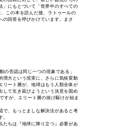
法」にもとづいて「世界中のすべての
は、この本を読んだ後、ラトゥールの
への回答を呼びかけています。まさ
動の否認は同じ一つの現象である」
的増大という現実に、さらに気候変動
エリート層が、地球はもう人類全体が
出して生き延びようという決意を固め
のですが、エリート層の抜け駆けが始ま
認で、もっとましな解決法があると考
す。
私たちは『地球に降り立つ』必要があ