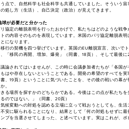
う点で、自然科学も社会科学も共通していました。そういう宙
身の処し方（生活）、自己決定（政治）が見えてきます。
地球が必要だと分かった
リ協定の離脱表明を行ったおかげで、私たちはどのような戦争
トの内容そのものを表現しています。米国のパリ協定離脱表明は、
ことになります。
移行の契機を四つ挙げています。英国のEU離脱宣言、次いでト
「移民の再開、増加、爆発」（同書、18頁）、そして最後に2015
議論されてはいませんが、この時に会議参加者たちが「各国が
はもはや存在しないということである。開発の希望のすべてを実
書、19頁）ということに気づいたことを、その後の戦いの幕が
うか。
きる場所を探すかのどちらかである。今後はこの点が私たちを
るのではない。」（同書、20頁）
気候変動への対処を認める立場に立って戦おうとしても、生活
う不安に駆られることになり、結果として「何の対処もせずに最
ランプを当選させてしまった、と述べています。実はこれが、ポ