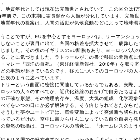
）。
地質年代としては現在は完新世とされていて、この区分は1万1
1万年前で、この末期に霊長類から人類が分化しています。完新
い地質年代の提案は、人間の活動が気候変動などによって地球環
うことですが、EUを中心とするヨーロッパは、リーマンショッ
動しないことが裏目に出て、各国の格差を拡大させて、疲弊した
じました。その後のイギリスのEU離脱もあり、ヨーロッパ人
あることに気づきました。ラトゥールがこの書で移民の問題点に
・マレー『西洋の自死』（東洋経済新報社、2018年）を取り
ほどの事態が起きているのです。移民についてのヨーロッパの人
ルは次のように述べています。
トリーという側面に密接に関連しているからでもある。実際、
ーロッパの人々のすべてが、近代化路線のおかげで自分たちはよ
界の正確な形態、その物理的存在、温度、大気の組成、化学現象
すべてをいつの日にか必ず解決する、そう信じられてきたからだ
。そうした夢やユートピアは、気候変動によって突然断ち切られ
かっているだけの、空中に宙ぶらりんになっている自分自身を発
への突然の転換は、ヨーロッパ人の感覚に、『ホームレスのよう
やＥＵ各国での極右政党などの、いわゆる「ポピュリズム」政