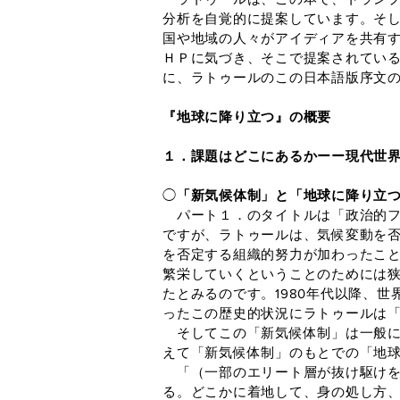
分析を自覚的に提案しています。そ
国や地域の人々がアイディアを共有す
ＨＰに気づき、そこで提案されてい
に、ラトゥールのこの日本語版序文
『地球に降り立つ』の概要
１．課題はどこにあるかーー現代世
◯
「新気候体制」と「地球に降り立
パート１．のタイトルは「政治的フ
ですが、ラトゥールは、気候変動を
を否定する組織的努力が加わったこ
繁栄していくということのためには
たとみるのです。1980年代以降、
ったこの歴史的状況にラトゥールは
そしてこの「新気候体制」は一般に
えて「新気候体制」のもとでの「地
「（一部のエリート層が抜け駆けを
る。どこかに着地して、身の処し方、