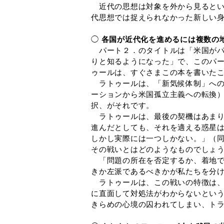
近代の思想は対象を外から見るとい
代思想では捉えられなかった新しい
◯
各国が近代化を進めるには複数の
パート２．のタイトルは「米国がパ
りと知るようになった」で、このパー
ゥールは、すぐさまこの本を書いた
ラトゥールは、「新気候体制」への
ーションから米国孤立主義への転換）、
択、がそれです。
ラトゥールは、最後の契機はあまり
進んだとしても、それを適える惑星
しかし実際には一つしかない。」（同
その戦いとはどのようなものでしょ
「問題の所在を否定するか、着地で
きか左派であるべきかが私たちを分け
ラトゥールは、この戦いの特徴は、
に直面して対処法がわからないとい
きらめの心境の囚われてしまい、ト