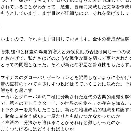
ついて、彼がどう考えているかが気になり友人と議論していると
載されていることがわかって、急遽、冒頭に掲載した文章を作成
組もうとしています。まず目次が詳細なので、それを挙げましょ
次
いますので、それをまず引用しておきます。全体の構成が理解
―規制緩和と格差の爆発的増大と気候変動の否認は同じ一つの現
ったおかげで、私たちはどのような戦争が幕を切って落とされた
にとっての問題となった。それが新たな邪悪な普遍性をもたらす
とマイナスのグローバリゼーションとを混同しないように心がけ
連帯の重荷のすべてを少しずつ投げ捨てていくことに決めた。そ
状態を引き起こす
ローカルとグローバルの二極に分断された近代の古典的組織を解
げで、第４のアトラクター「この世界の外側へ」の存在を知るこ
アトラクターを見出したことは、新たな地理政治的組織を確認す
は、賭金に見合う成功に一度たりとも結びつかなかったのか
派／左派の二分法から逃れることがそれほど難しかったのか
うまくつなげるにはどうすればよいか