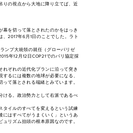
吊りの視点から大地に降り立てば、近
が幕を切って落とされたのかをはっき
2017年6月1日のことでした。ラト
ランプ大統領の就任（グローバリゼ
年12月12日COP21でのパリ協定採
それぞれの近代化プランに沿って突き
現するには複数の地球が必要になる、
切って落とされる端緒とみています。
分ける。政治勢力として右派であるべ
スタイルのすべてを変えるという試練
後にはすべてがうまくいく」というあ
ピュリズム抬頭の根本原因なのです。