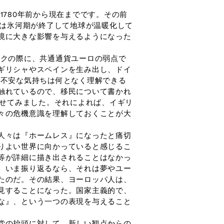
780年前から現在までです。その前
世は氷河期が終了して地球が温暖化して
境に大きな影響を与えるようになった
クの際に、共通通貨ユーロの弱点で
ギリシャやスペインを生み出し、ドイ
の不安な気持ちは何となく理解できる
触れているので、移民について書かれ
寄せてみました。それによれば、イギリ
々の危機意識を理解しておくことが大
人々は『ホームレス』になったと痛切
りよい世界に向かっていると感じるこ
等が詳細に描き出されることはなかっ
。いま振り返るなら、それは夢やユー
たのだ。その結果、ヨーロッパ人は、
見することになった。国家主義的で、
な』、という一つの表現を与えること
党の抬頭に対して、新しい観点からの