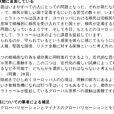
状態に直面している
題はいまやすべての人にとっての問題となった。それが新たな
だ」で、移民が新しい国で定着するにいたる苦労の数々が、いま
、とラトゥールは説きます。ヨーロッパにおける移民は旧植民地
る意味で積極的に移民を受け入れてきた国々が、移民が定着する
な問題になっているようです。そして今日、もともとのヨーロッ
。そして、ラトゥールは次のように課題を提起しています。
られるのか。守られているという感覚を彼らに感じてもらうに
の人種、堅固な国境、リスク全般に対する保険といった考え方の
つの相補的な行為を成功裏に同時進行できるよう、近代的な思
バル世界に接触する。この二つは、近代化の厳しい試練によって
するなど不可能で、どちらかを選択しなければならないと考えら
」（同書、28頁）
陸続きでひしめくヨーロッパ人の心境は、理解の彼方にあるよ
、いざ食糧危機になれば打つ手はいくつもあるでしょう。都市か
、ラトゥールが提起しているグローバル世界への接触は困難です
面についての筆者による補足
グローバリゼーションとマイナスのグローバリゼーションとを