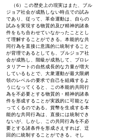
（6）この歴史上の現実はまた、ブル
ジョア社会が成熟しない時点での試み
であり、従って、革命運動は、自らの
試みを実現する物質的及び精神的諸条
件をもち合わせていなかったこととし
て理解することができる。本能的な共
同行為を直接に意識的に統制すること
が背理であるとしても、ブルジョア社
会が成熟し、階級が成熟して、プロレ
タリアートの自然成長的な力量が増大
しているもとで、大衆運動が最大限網
領のレベルの要求で自己を組織するよ
うになってくると、この本能的共同行
為を不必要とする物質的・精神的諸条
件を形成することが実践的に可能とな
ってくるのである。貨幣を生成する本
能的な共同行為は、直接には統制でき
ないが、しかし、この共同行為を不必
要とする諸条件を形成さえすれば、迂
回的に統制することができる。そし