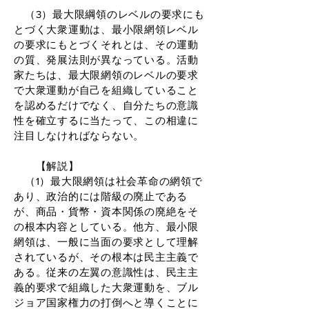
（3）最大限綱領のレベルの要求にも
とづく大衆運動は、最小限網領レベル
の要求にもとづくそれとは、その運動
の質、発展法則が異なっている。活動
家たちは、最大限網領のレベルの要求
で大衆運動が自己を組織していること
を認めるだけでなく、自分たちの意識
性を確立するに当たって、この相違に
注目しなければならない。
【解説】
（1）最大限網領は社会革命の網領で
あり、政治的には階級の廃止である
が、商品・貨幣・資本関係の廃絶をそ
の根本内容としている。他方、最小限
網領は、一般に当面の要求として理解
されているが、その根本は民主主義で
ある。従来の左翼の意識性は、民主主
義的要求で組織した大衆運動を、ブル
ジョア国家権力の打倒へと導くことに