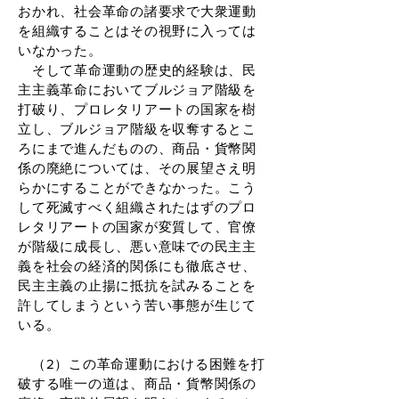
おかれ、社会革命の諸要求で大衆運動
を組織することはその視野に入っては
いなかった。
そして革命運動の歴史的経験は、民
主主義革命においてブルジョア階級を
打破り、プロレタリアートの国家を樹
立し、ブルジョア階級を収奪するとこ
ろにまで進んだものの、商品・貨幣関
係の廃絶については、その展望さえ明
らかにすることができなかった。こう
して死滅すべく組織されたはずのプロ
レタリアートの国家が変質して、官僚
が階級に成長し、悪い意味での民主主
義を社会の経済的関係にも徹底させ、
民主主義の止揚に抵抗を試みることを
許してしまうという苦い事態が生じて
いる。
（2）この革命運動における困難を打
破する唯一の道は、商品・貨幣関係の