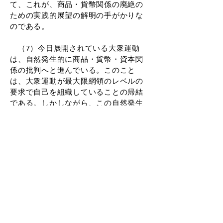
て、これが、商品・貨幣関係の廃絶の
ための実践的展望の解明の手がかりな
のである。
（7）今日展開されている大衆運動
は、自然発生的に商品・貨幣・資本関
係の批判へと進んでいる。このこと
は、大衆運動が最大限網領のレベルの
要求で自己を組織していることの帰結
である。しかしながら、この自然発生
的な社会批判は商品・貨幣・資本関係
を使用価値の側面で捉えて、これを批
判する、ということにとどまってい
る。使用価値は千差万別であるので、
使用価値批判にとどまる限り、大衆運
動は課題別に分散化し、相互に対立し
あうことになって、社会革命に不可欠
な、運動の統合をもたらしえない。こ
うして大衆運動は、最大限網領のレベ
ルの要求をかかげていながらも、その