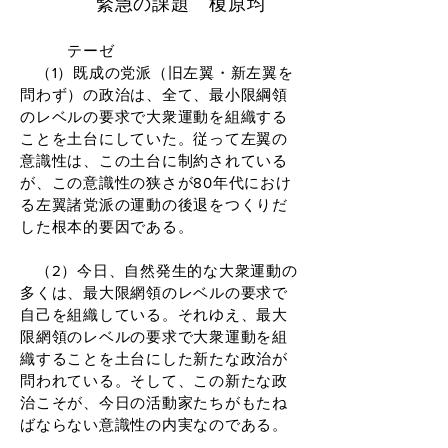
緊急の課題 榎原均
テーゼ
（1）既成の党派（旧左翼・新左翼を
問わず）の政治は、全て、最小限綱領
のレベルの要求で大衆運動を組織する
ことを土台にしていた。従って左翼の
意識性は、この土台に制約されている
が、この意識性の狭さが80年代におけ
る左翼諸党派の運動の後退をつくりだ
した根本的要因である。
（2）今日、自然発生的な大衆運動の
多くは、最大限網領のレベルの要求で
自己を組織している。それゆえ、最大
限網領のレベルの要求で大衆運動を組
織することを土台にした新たな政治が
問われている。そして、この新たな政
治こそが、今日の活動家たちがもたね
ばならない意識性の内実なのである。