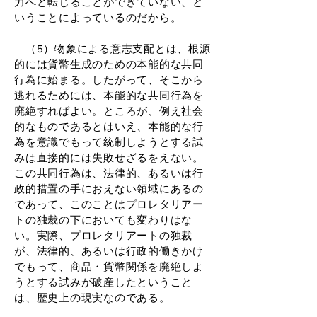
力へと転じることができていない、と
いうことによっているのだから。
（5）物象による意志支配とは、根源
的には貨幣生成のための本能的な共同
行為に始まる。したがって、そこから
逃れるためには、本能的な共同行為を
廃絶すればよい。ところが、例え社会
的なものであるとはいえ、本能的な行
為を意識でもって統制しようとする試
みは直接的には失敗せざるをえない。
この共同行為は、法律的、あるいは行
政的措置の手におえない領域にあるの
であって、このことはプロレタリアー
トの独裁の下においても変わりはな
い。実際、プロレタリアートの独裁
が、法律的、あるいは行政的働きかけ
でもって、商品・貨幣関係を廃絶しよ
うとする試みが破産したということ
は、歴史上の現実なのである。