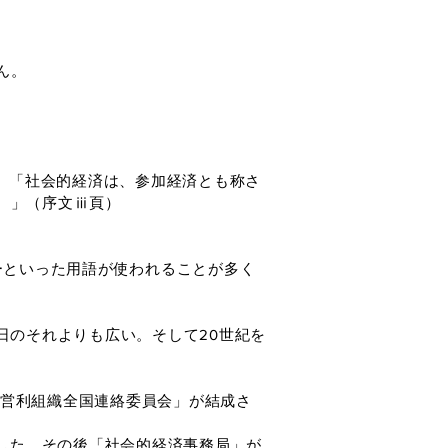
ん。
。「社会的経済は、参加経済とも称さ
。」（序文ⅲ頁）
ーといった用語が使われることが多く
日のそれよりも広い。そして20世紀を
非営利組織全国連絡委員会」が結成さ
した。その後「社会的経済事務局」が