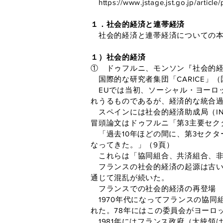
https://www.jstage.jst.go.jp/arti
１．社会的経済と連帯経済
社会的経済と連帯経済についての本
１）社会的経済
① ドゥフルニ、モンソン『社会的経済
国際的な研究者集団「CARICE」
EUでは当初、ソーシャル・ヨーロッ
れうるものであるが、経済的な統合
スペインには社会的経済助成局（IN
冒頭論文はドゥフルニ「第3主要セク
「過去10年ほどの間に、第3セクタ
なってきた。」（9頁）
これらは「協同組合、共済組合、非
フランスの社会的経済の起源は古い。
通じて混乱が続いた。
フランスでの社会的経済の再登場
1970年代になってフランスの協同
れた。78年にはこの委員会がヨーロ
1981年にはフランス政府（大統領