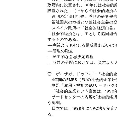
政府内に設置され、80年には社会的
設置された。（上からの社会的経済
週刊の定期刊行物、季刊の研究報告
福祉国家の危機とソ連社会主義の崩
スペイン政府の『社会的経済白書
「社会的経済とは、主として協同組
するものである。
――利益よりもむしろ構成員あるいは
――管理の独立
――民主的な意思決定過程
――収益の分配においては、資本より
② ボルザガ、ドゥフルニ『社会的企業
4年間のEMES（EUの社会的企業
副題「雇用・福祉のEUサードセク
「社会的企業という言葉は、1990
サードセクターの内容が社会的経済
う認識。
日本では、1999年にNPO法が制
る。