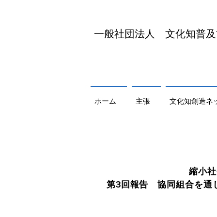
​一般社団法人 文化知普
ホーム
主張
文化知創造ネ
縮小社
第3回報告 協同組合を通じ
連