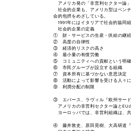
アメリカ発の「非営利セクター論」
社会的企業も、アメリカ型はベンチ
会的包摂をめざしている。
1991年にはイタリアで社会的協同
社会的企業の定義
① 財・サービスの生産・供給の継
② 高度の自律性
③ 経済的リスクの高さ
④ 最小量の有償労働
⑤ コミュニティへの貢献という明
⑥ 市民グループが設立する組織
⑦ 資本所有に基づかない意思決定
⑧ 活動によって影響を受ける人々
⑨ 利潤分配の制限
③ エバース、ラヴィル『欧州サードセ
アメリカの非営利セクター論とEU
ヨーロッパでは、非営利組織は、共
④ 藤井敦史、原田晃樹、大高研道『