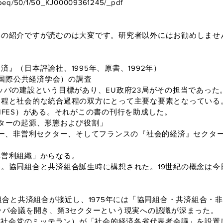
cle/peq/50/1/50_KJ00009361245/_pdf
の紹介ですが読むのは大変です。研究者以外にはお勧めしませ
』（日本評論社、1995年、原書、1992年）
（国際公共経済学会）の調査
パの建設という目標があり、EU政府23局がその担当であった
過程と社会的な統合過程の双方にとって主要な要素となっている
FES）がある。それがこの書の刊行を助成した。
ターの起源、形態および役割」
ー、非営利セクター、そしてフランスの『社会的経済』セクタ
営利組織」からなる。
協同組合と共済組合誕生時に構想された。19世紀の概念は今
組合と共済組合が接近し、1975年には「協同組合・共済組合・
ッパ会議を開き、第3セクターという現実への認識が深まった。
は社会党のミッテラン）が「社会的経済各省代表者会議」を設置