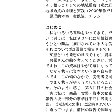
４．根っことしての地域通貨（私の
地域通貨の原理と実践（2000年作
原理的考察、実践論、チラシ
はじめに
私はいろいろ運動をやってきて、成
い（例えば、私は９０年代に新規就
うひとつ商品（雇用されている人は
それについて第2回目で報告させても
変態という発想の延長ですが、資本
お蚕さんの繭を考えてください。労
ですね。この資本はやがて繭になっ
だから我々は資本という繭を自ら作
のです。この蛹のなかで、労働者協
つまり我々がやろうとしていること
か。そのように感じ、第３回目の社
実は私は、商品・貨幣・資本の秘密
報告の後半部分の事柄は平易に説明
言』（講談社α文庫）に記録されて
に迫っています。前回の報告で興味