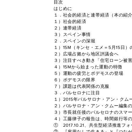
目次
はじめに
１．社会的経済と連帯経済（本の紹
１）社会的経済
２）連帯経済
３）スペイン事情
２．スペインの深堀
１）15M（キンセ・エメ＝5月15日）
２）広場占拠から地区評議会へ
３）注目すべき動き「住宅ローン被害
４）15Mから始まった運動の特徴
５）運動の疲労とポデモスの登場
６）ポデモスの限界
７）課題は代表関係の克服
３．バルセロナに注目
１）2015年バルサロナ・アン・ク
２）バルサロナ・アン・クムー編集
３）市長就任後のバルセロナのスマ
４）工藤律子の報告は、時間銀行等
① 2017.10.21、共生型経済推進
② 『雇用なしで生きる』と『つな