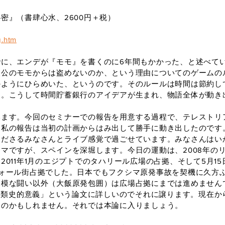
密』（書肆心水、2600円＋税）
g.htm
に、エンデが『モモ』を書くのに6年間もかかった、と述べて
人公のモモからは盗めないのか、という理由についてのゲームの
のようにひらめいた、というのです。そのルールは時間は節約し
。こうして時間貯蓄銀行のアイデアが生まれ、物語全体が動き出
ます。今回のセミナーでの報告を用意する過程で、テレストリ
て私の報告は当初の計画からはみ出して勝手に動き出したのです
くださるみなさんとライブ感覚で過ごせています。みなさんはい
ですが、スペインを深堀します。今日の運動は、2008年のリー
2011年1月のエジプトでのタハリール広場の占拠、そして5月1
ウォール街占拠でした。日本でもフクシマ原発事故を契機に久方
規模な闘い以外（大飯原発包囲）は広場占拠にまでは進めません
の人類史的意義」という論文に詳しいのでそれに譲ります。現在から
たのかもしれません。それでは本論に入りましょう。