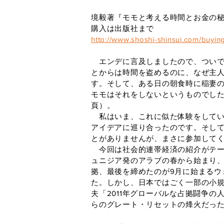
境毅著『モモと考える時間とお金の秘
購入は出版社まで
http://www.shoshi-shinsui.com/buyin
エンデに言及しましたので、ついで
とからは時間を盗めるのに、なぜ主
す。そして、ある日の朝食時に稲妻
モモはそれをしないというものでした
頁）。
私はいま、これに似た体験をしてい
アイデアに巡り合ったのです。そし
とがありませんが、まさに参加して
今回は社会的連帯経済の紹介がテーマ
ュニジア発のアラブの春から始まり、
拠、最後を締めたのが9月に始まる
た。しかし、日本ではごく一部の小
夫「2011年グローバルな占拠闘争
らのグレート・リセットの烽火だっ