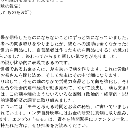
経験の報告）
成したものを改訂）
果が期待したものにならないことにずっと気になっていました
農者への聞き取りをやりましたが、彼らへの援助は全くなかった
労働力を商品にし、自営業者は作ったものを商品にする）の魔力
らいました。終わってからまた新しい気づきがありました。
の謎が比ゆ的に表現できるのです。
働者であるお蚕さんは、糸を紡いで繭を作ります。これは労働
てお蚕さんを閉じ込め、そして幼虫はその中で蛹になります。
り出して、今その繭のなかで労働力商品として繭を強化し、そ
同組合や社会的連帯経済が動き始めて、やがて脱皮し、繭も突き
は、この繭や蛹のようないろいろな困難（政治的・経済的・思
会的連帯経済の調査に取り組みました。
については『モモと考える時間とお金の秘密』に書いていまし
されています。エンデ自身晩年にはお金の研究に真剣に取り組み
います。エンデの『モモ』は、資本を時間泥棒にファンタジー化
を持たれた方は、ぜひ拙著をお読みください。