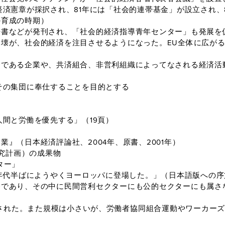
経済憲章が採択され、81年には「社会的連帯基金」が設立され、
の育成の時期）
書などが発刊され、「社会的経済指導青年センター」も発展を
壊が、社会的経済を注目させるようになった。EU全体に広が
』
合である企業や、共済組合、非営利組織によってなされる経済活
その集団に奉仕することを目的とする
人間と労働を優先する」（19頁）
』（日本経済評論社、2004年、原書、2001年）
研究計画）の成果物
ター」
年代半ばにようやくヨーロッパに登場した。」（日本語版への序
であり、その中に民間営利セクターにも公的セクターにも属さ
定された。また規模は小さいが、労働者協同組合運動やワーカー