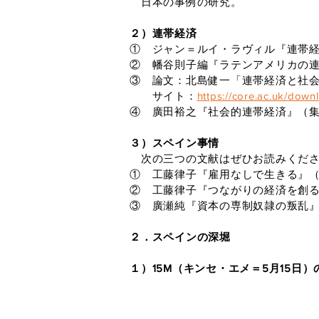
日本の事例の研究。
２）連帯経済
① ジャン＝ルイ・ラヴィル『連帯
② 幡谷則子編『ラテンアメリカの連
③ 論文：北島健一「連帯経済と社
サイト：
https://core.ac.uk/dow
④ 廣田裕之『社会的連帯経済』（集広
３）スペイン事情
次の三つの文献はぜひお読みくださ
① 工藤律子『雇用なしで生きる』（岩
② 工藤律子『つながりの経済を創る
③ 廣瀬純『資本の専制奴隷の叛乱』（
２．スペインの深堀
１）15M（キンセ・エメ＝5月15日）