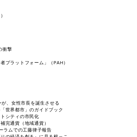
介）
の衝撃
者プラットフォーム」（PAH）
ムーが、女性市長を誕生させる
の「世界都市」のガイドブック
ートシティの市民化
の補完通貨（地域通貨）
フォーラムでの工藤律子報告
がりの経済を創る』に見る根っこ