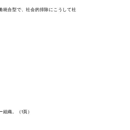
働統合型で、社会的排除にこうして社
ー組織。（1頁）