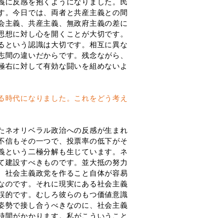
義に反感を抱くようになりました。民
す。今日では、両者と共産主義との間
会主義、共産主義、無政府主義の差に
思想に対し心を開くことが大切です。
るという認識は大切です。相互に異な
志間の違いだからです。残念ながら、
極右に対して有効な闘いを組めないよ
る時代になりました。これをどう考え
たネオリベラル政治への反感が生まれ
不信もその一つで、投票率の低下がそ
義という二極分解も生じています。ネ
て建設すべきものです。並大抵の努力
、社会主義政党を作ること自体が容易
なのです。それに現実にある社会主義
誤的です。むしろ彼らのもつ価値意識
姿勢で接し合うべきなのに、社会主義
時間がかかります。私がこういうこと