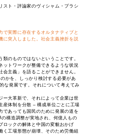
リスト・評論家のヴィシャム・プラシ
。
力で実際に存在するオルタナティブと
機に突入しました。社会主義挫折を説
う類のものではないということです。
ネットワークが整備できるような状況
社会主義」を語ることができません。
ったのかを、しっかり検討する必要があ
観的な発展です。それについて考えてみ
ジー大革新で、それによって企業は世
産体制を分散 ― 構成単位ごとに工場
力であっても国民のために発展の道を
導の構造調整が実地され、何億人もの
ブロックの解体と中国の変貌おかげ
働く工場形態が崩壊、そのため労働組