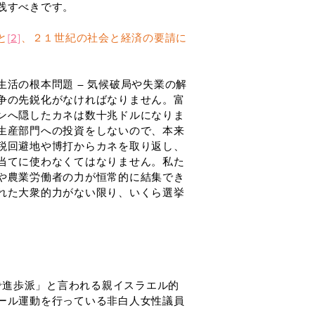
践すべきです。
と
[2]
、２１世紀の社会と経済の要請に
活の根本問題 ― 気候破局や失業の解
争の先鋭化がなければなりません。富
ンへ隠したカネは数十兆ドルになりま
生産部門への投資をしないので、本来
税回避地や博打からカネを取り返し、
当てに使わなくてはなりません。私た
や農業労働者の力が恒常的に結集でき
れた大衆的力がない限り、いくら選挙
で進歩派」と言われる親イスラエル的
ール運動を行っている非白人女性議員