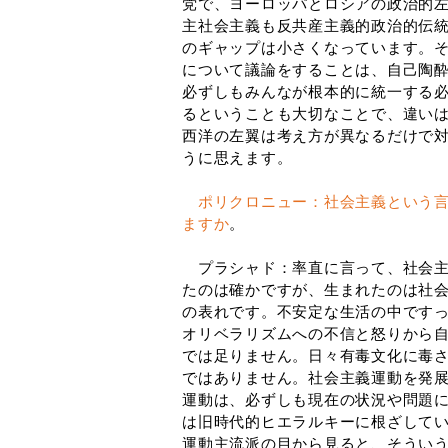
党で、ヨーロッパとロシアの政治的
主社会主義も反共産主義的政治的伝
のギャップは小さくなっています。
について議論をすることは、自己陶
必ずしもみんなが根本的に統一する
るということも大切なことで、違い
西洋の左翼は考え方が異なるだけで
うに思えます。
ポリクロニュー：社会主義という
ますか
。
プラシャド：率直に言って、社会主
たのは確かですが、生まれたのは社
の表れです。不安定な生活の中です
オリベラリズムへの不信と怒りから
では足りません。日々有毒文化に毒
ではありません。社会主義運動を発
運動は、必ずしも現在の状況や問題
は旧時代的ヒエラルキーに根ざして
運動主流派の目から見ると、そうい