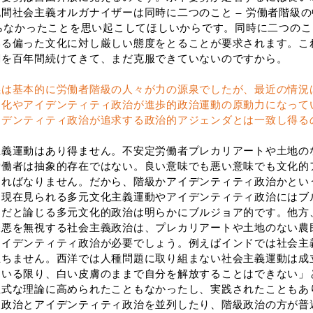
間社会主義オルガナイザーは同時に二つのこと ― 労働者階級
ならなかったことを思い起こしてほしいからです。同時に二つの
いる偏った文化に対し厳しい態度をとることが要求されます。こ
闘を百年間続けてきて、まだ克服できていないのですから。
義は基本的に労働者階級の人々が力の源泉でしたが、最近の情況
文化やアイデンティティ政治が進歩的政治運動の原動力になって
イデンティティ政治が追求する政治的アジェンダとは一致し得る
義運動はあり得ません。不安定労働者プレカリアートや土地の
労働者は抽象的存在ではない。良い意味でも悪い意味でも文化的
ければなりません。だから、階級かアイデンティティ政治かとい
は現在見られる多元文化主義運動やアイデンティティ政治にはブ
別だと論じる多元文化的政治は明らかにブルジョア的です。他方
嫌悪を無視する社会主義政治は、プレカリアートや土地のない農
アイデンティティ政治が必要でしょう。例えばインドでは社会主
立ちません。西洋では人種問題に取り組まない社会主義運動は成
ている限り、白い皮膚のままで自分を解放することはできない」
正式な理論に高められたこともなかったし、実践されたこともあ
級政治とアイデンティティ政治を並列したり、階級政治の方が普