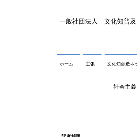
​一般社団法人 文化知普
ホーム
主張
文化知創造ネ
社会主義は、効力を発
ヴィシャム・プ
訳者解題