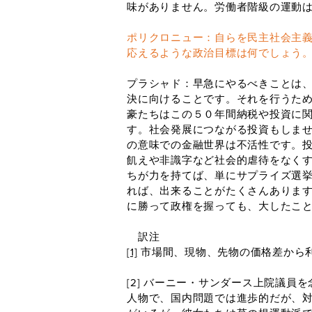
味がありません。労働者階級の運動
ポリクロニュー：自らを民主社会主
応えるような政治目標は何でしょう
プラシャド：早急にやるべきことは、
決に向けることです。それを行うた
豪たちはこの５０年間納税や投資に
す。社会発展につながる投資もしま
の意味での金融世界は不活性です。
飢えや非識字など社会的虐待をなく
ちが力を持てば、単にサプライズ選
れば、出来ることがたくさんありま
に勝って政権を握っても、大したこ
​ 訳注
[1]
市場間、現物、先物の価格差から
[2] バーニー・サンダース上院議
人物で、国内問題では進歩的だが、