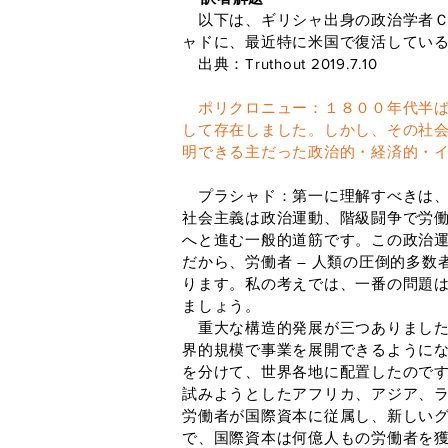
以下は、ギリシャ出身の政治学者Ｃ
ャドに、最近特に米国で復活してい
出典：Truthout 2019.7.10
ポリクロニュー：１８００年代半ば
して存在しました。しかし、その社
明できる主だった政治的・経済的・
プラシャド：第一に理解すべきは、
社会主義は政治運動、階級闘争で労
へと進む一般的道筋です。この政治
だから、労働者 ― 人類の圧倒的多
ります。私の考えでは、一番の問題は
ましょう。
重大な構造的発展が三つありました
界的規模で事業を展開できるようにな
を分けて、世界各地に配置したので
試みようとしたアフリカ、アジア、ラ
労働者が国際資本に従属し、新しい
で、国際資本は何億人もの労働者を