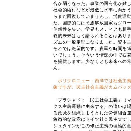
合が弱くなった。事業の国有化が難
社会的給付などが最低に水準に向か
らまだ回復していませんし、労働運
た。国際的には民族解放国家もグロ
信頼性を失い、学界もメディアも相
義的未来はもう語られることはあり
ズムの一般定理になりました。資本
それでは絶望的です。貴重な時間を
いでしょう。そういう情況の中で右
を提供します。少なくとも未来への
ん。
ポリクロニュー：西洋では社会主
象ですが、民主社会主義がカムバッ
プラシャド：「民主社会主義」（マ
クス主義運動に由来する）の違いは場
る政党を組織しようとした労働組合
象徴的な政党はドイツ社会民主党で
シュタインがこの修正主義の理論的