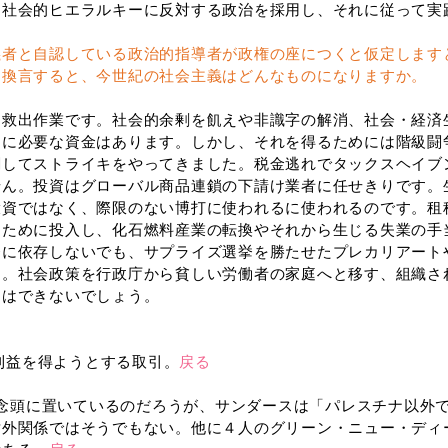
は社会的ヒエラルキーに反対する政治を採用し、それに従って実
義者と自認している政治的指導者が政権の座につくと仮定します
。換言すると、今世紀の社会主義はどんなものになりますか。
救出作業です。社会的余剰を飢えや非識字の解消、社会・経済生
めに必要な資金はあります。しかし、それを得るためには階級闘
関してストライキをやってきました。税金逃れでタックスヘイブ
せん。投資はグローバル商品連鎖の下請け業者に任せきりです。
投資ではなく、際限のない博打に使われるに使われるのです。租
すために投入し、化石燃料産業の転換やそれから生じる失業の手
挙に依存しないでも、サプライズ選挙を勝たせたプレカリアート
す。社会政策を行政庁から貧しい労働者の家庭へと移す、組織さ
とはできないでしょう。
利益を得ようとする取引。
戻る
員を念頭に置いているのだろうが、サンダースは「パレスチナ以外
対外関係ではそうでもない。他に４人のグリーン・ニュー・ディ