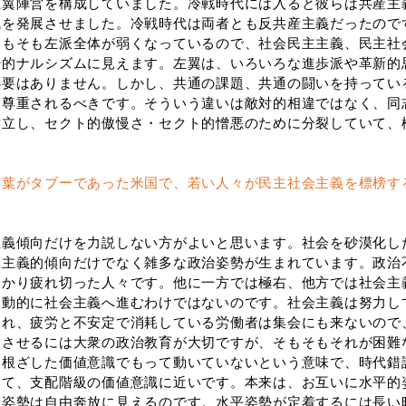
左翼陣営を構成していました。冷戦時代には入ると彼らは共産主
統を発展させました。冷戦時代は両者とも反共産主義だったので
そもそも左派全体が弱くなっているので、社会民主主義、民主社
酔的ナルシズムに見えます。左翼は、いろいろな進歩派や革新的
必要はありません。しかし、共通の課題、共通の闘いを持ってい
は尊重されるべきです。そういう違いは敵対的相違ではなく、同
対立し、セクト的傲慢さ・セクト的憎悪のために分裂していて、
言葉がタブーであった米国で、若い人々が民主社会主義を標榜す
義傾向だけを力説しない方がよいと思います。社会を砂漠化し
会主義的傾向だけでなく雑多な政治姿勢が生まれています。政治
っかり疲れ切った人々です。他に一方では極右、他方では社会主
自動的に社会主義へ進むわけではないのです。社会主義は努力し
され、疲労と不安定で消耗している労働者は集会にも来ないので
展させるには大衆の政治教育が大切ですが、そもそもそれが困難
に根ざした価値意識でもって動いていないという意味で、時代錯
いて、支配階級の価値意識に近いです。本来は、お互いに水平的
う姿勢は自由奔放に見えるのです。水平姿勢が定着するには長い