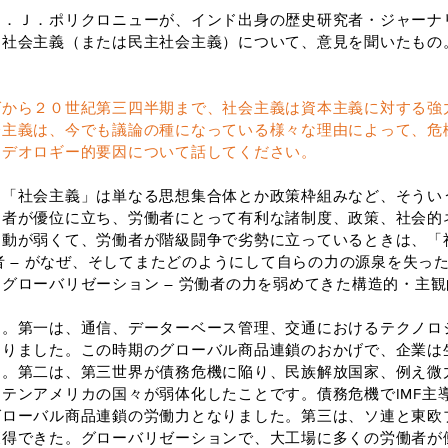
．Ｊ．ポリクロニューが、インド出身の歴史研究者・ジャーナ
る社会主義（または民主社会主義）について、意見を聞いたもの
から２０世紀第三四半期まで、社会主義は資本主義に対する強
会主義は、今でも議論の種になっている様々な理由によって、危
イデオロギー的要因について話してください。
「社会主義」は単なる思想集合体とか政策枠組みなど、そうい
働者が優位に立ち、労働者にとって有利な諸制度、政策、社会的
運動が弱くて、労働者が階級闘争で劣勢に立っているときは、「
数者 ― がなぜ、そしてまたどのようにして自らの力の源泉を失
グローバリゼーション ― 労働者の力を弱めてきた構造的・主
。第一は、通信、データーベース管理、交通におけるテクノロ
りました。この時期のグローバル商品連鎖のおかげで、企業は生
す。第二は、第三世界が債務危機に陥り、民族解放国家、例え微
テンアメリカの国々が弱体化したことです。債務危機でIMF主
グローバル商品連鎖の労働力となりました。第三は、ソ連と東欧
獲得できた。グローバリゼーションで、大工場に多くの労働者が