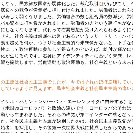
しくなり、民族解放国家が弱体化した。裁定取引
[1]
がはびこり、
う底辺への競争が労働者に押し付けられました。労働者はこれら
動が著しく弱くなりました。労働組合の数も組合員の数減少、労
ーバル資本に打ち負かされました。労働者の力という裏打ちがな
手にしなくなります。代わって右翼思想が受け入れられるように
ません。社会主義は隷属への道であるというフリードリヒ・ハイ
主義を超える何か、つまり社会主義的な未来像がないと、下手な
犠牲にして政治運動に参加して得るものといえば、給付が僅かに
翼化が生じるのです。右翼はアイデンティティに基づく未来、レ
希望を提供します。労働運動も政治運動も、社会主義という未来
義の主流は社会民主主義でしたが、今ではそれはほぼ崩壊してい
クしているように見えます。民主社会主義と社会民主主義の違い
イケル・ハリントン/バーバラ・エーレンライクに由来する）と
（米国vsヨーロッパ）と政治の違いです。ヨーロッパのそれは
運動から生まれました。それらの政党が第二インターの核となり
した。社会民主主義と左翼が決別したのは、社会民主主義政党が
創始者）を採用し、その後第一次世界大戦に賛成したからであっ