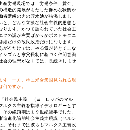
生産労働現場では、労働条件、賃金、
の構造的発展がもたした惨めな状態か
働者階級の力の貯水池が枯渇しまし
いと、どんな立派な社会主義的思想も
なります。かつて語られていた社会主
エクの説が右翼ばかりかポストモダニ
修繕だけの改良政治だけになります。
あがるだけでは、やる気が起きてこな
イシズムと家父長制に基づく仲間意識
社会の理想がなくては、長続きしませ
ます。一方、特に米合衆国見られる現
は何ですか。
「社会民主義」（ヨーロッパのマル
マルクス主義を指導イデオロギーとす
、その絶頂期は１９世紀後半でした。
漸進進化論的社会主義実現説（ベルン
た。それまでは彼らもマルクス主義政