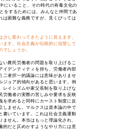
の中にいること、その時代の有毒文化の
ことをするためには、みんなと仲間であ
れは困難な義務ですが、見くびっては
は少し変わってきたように見えます。
います。社会主義が伝統的に信望して
のでしょうか。
ない農民労働者の問題を取り上げるこ
アイデンティティを持ち、労働者内部
う二者択一的議論には意味がありませ
ルジョア的傾向があると思います。例
、レイシズムや家父長制を取り上げな
民労働者の実際の苦しみや要求を反映
義を求めると同時にカースト制度に反
立しません。マルクスは資本論の中で
と書いています。これは社会主義運動
りません。本当はもっと理論化され、
遍的だと仄めかすようなやり方には意