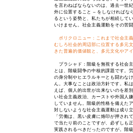
を言わねばならないのは、過去一世紀
外に位置すること ― をしなければ
るという姿勢と、私たちが相続して
いけません。社会主義運動をその苦
ポリクロニュー：これまで社会主
むしろ社会的周辺部に位置する多元
きた普遍的価値観と、多元文化やア
プラシャド：階級を無視する社会主
とは、階級闘争の中核的課題です。
の身分制やヒエラルキーとも闘わな
ん。大事なことは政治方針です。私
えば、個人的出世が出来ないのを差
い社会主義政治、カーストや外国人
していません。階級的性格を備えた
対しないような社会主義運動は成り
「労働は、黒い皮膚に烙印が押され
で当たり前のことですが、必ずしも
実践されるべきだったのですが。階