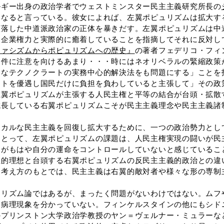
ギー出身の政治学者でウェストミンスター民主主義研究所長の
になると言っている。彼女によれば、左翼ポピュリズムは拡大す
堕落した中道派政治家の正体を暴きだす。左翼ポピュリズムは中
、企業権力と実際的に癒着していることを指摘してそれに反対し
ファシズムからポピュリズムへの歴史』
の著者フェデリコ・フィ
条件に注意を向けるあまり・・・時にはネオリベラルの緊縮政策
的なテクノクラートの実務中心的解決法をも問題にする」ことを
ートを優遇し国民だけに負担を負わしていると主張して」その政
左翼ポピュリズムが主張する人民主権と平等の結合が台頭・拡散
成長している右翼ポピュリズムこそが民主主義理念や民主主義諸
カルな民主主義を回復し拡大するために、一つの政治勢力とし
にとって、左翼ポピュリズムの課題は、人民主権実現の闘いが民
民がもはや自分の運命をコントロールしていないと感じているこ
義的理想と台頭する右翼ポピュリズムの反民主主義的政治との違
う考え方のもとでは、民主主義は右翼的敵対者や様々な形の専制
リズム論ではあるが、まったく問題がないわけではない。ムフ
る病理現象を分かっていない。フィンケルスタインの他にもシド
のプリンストン大学政治学教授のヤン＝ヴェルナー・ミュラーな