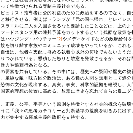
よって特徴づけられる専制主義社会である。
ピュリスト指導者は公的利益のために政治をするのでなく、自
へと移行させる。例えばトランプが「元の国へ帰れ」とレイシス
イスラエルに二人を入国させるなと要請したことなどは、上のよ
のフードスタンプ用の連邦予算をカットするという残酷な政策を
プはハウジング・バウチャー
[2]
やメディケイドなどの政府給付を
家族を切り離す家族やコミュニティ破壊をやっているが、これも
と自慢は、他者を支配し辱める執着心以外の何物でもないようだ
りつかれている。鬱積した怒りと敵意を発散させるが、それは
的暴力や狼藉行為となる。
の要素を共有している。その中には、歴史への疑問や歴史の複
る。単純な敵・味方区分政治は、ある種の人間を無用として処分
る恐怖の文化が現出する。真実。事実、科学的証拠を軽視し、人
を国家的理想の位置に高める。故意に歴史を忘れて自らの反ユダ
、正義、公平、平等という原則を特徴とする社会的概念を破壊
ように「我々の思考カテゴリーと判断基準の荒廃を明るみに出す
権力が集中する権威主義的政府を支持する。