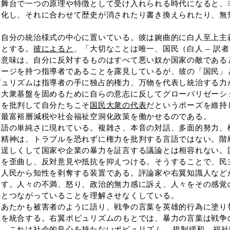
の舞台で一つの原理や特徴として受け入れられる時代になると、
対化し、それに合わせて歴史が消されたり書き換えられたり、無
自分の統治様式の中心に置いている。彼は婉曲的に白人至上主
うとする。
彼によると
、「大切なことは唯一、国民（白人 ― 訳者
の意味は、自分に反対するものはすべて悪い奴か国家の敵である
メージを持つ指導者であることを露見しているが、彼の「国民」
ピュリズムは指導者の手に独占的権力、万物を代表し統治する力
、大衆基盤を固めるために自らの意志に反してグローバリゼーシ
制を批判して自分たちこそ
国民大衆の代表
だというポーズを維持
ば最富裕層減税や社会福祉空洞化政策を働かせるのである。
語の単純さに現れている。複雑さ、本音の対話、多面的努力、
ト精神は、トラブルを恐れずに権力を批判する言語ではない。階
を逞しくして国家や企業の暴力を証言する議論とは相容れない。
報を歪曲し、反対意見や抵抗を抑えつける。そうすることで、民
は人民から知性を剥奪する装置である。評論家や右翼知識人など
たす。人々の不満、怒り、政治的無力感に訴え、人々をその感覚
のとつながっていることを理解させなくしている。
あたかも被害者のように語り、戦争の言葉を英雄的行為に塗り
説を統合する。右翼ポピュリズムのもとでは、暴力の言葉は戦争
。これは社会的良心を持たないポピュリズム ― 規制緩和、福