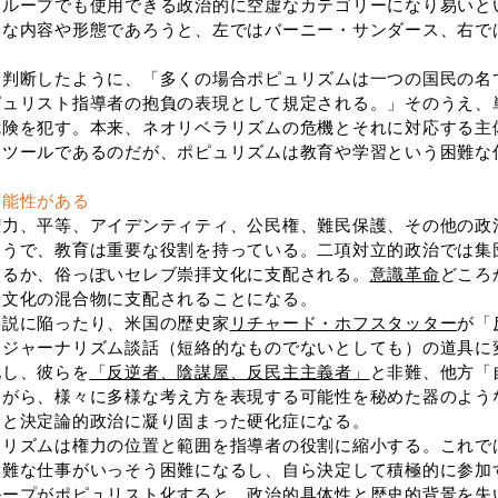
グループでも使用できる政治的に空虚なカテゴリーになり易いと
んな内容や形態であろうと、左ではバーニー・サンダース、右で
判断したように、「多くの場合ポピュリズムは一つの国民の名
ピュリスト指導者の抱負の表現として規定される。」そのうえ、
危険を犯す。本来、ネオリベラリズムの危機とそれに対応する主
なツールであるのだが、ポピュリズムは教育や学習という困難な
可能性がある
力、平等、アイデンティティ、公民権、難民保護、その他の政
るうで、教育は重要な役割を持っている。二項対立的政治では集
陥るか、俗っぽいセレブ崇拝文化に支配される。
意識革命
どころ
た文化の混合物に支配されることになる。
謀説に陥ったり、米国の歴史家
リチャード・ホフスタッター
が「
「ジャーナリズム談話（短絡的なものでないとしても）の道具に
化し、彼らを
「反逆者、陰謀屋、反民主主義者」
と非難、他方「
ながら、様々に多様な考え方を表現する可能性を秘めた器のよう
ーと決定論的政治に凝り固まった硬化症になる。
リズムは権力の位置と範囲を指導者の役割に縮小する。これで
困難な仕事がいっそう困難になるし、自ら決定して積極的に参加
ループがポピュリスト化すると、政治的具体性と歴史的背景を失