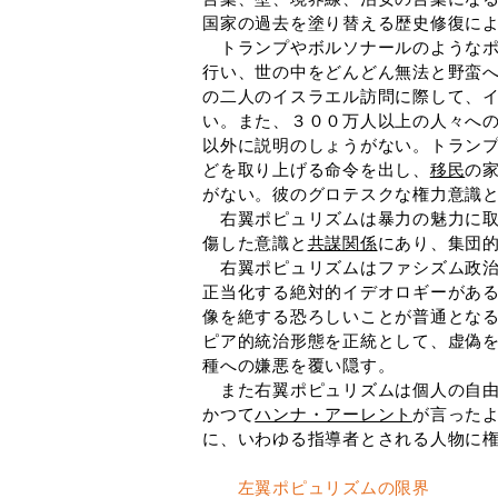
国家の過去を塗り替える歴史修復に
トランプやボルソナールのようなポ
行い、世の中をどんどん無法と野蛮
の二人のイスラエル訪問に際して、
い。また、３００万人以上の人々へ
以外に説明のしょうがない。トラン
どを取り上げる命令を出し、
移民
の
がない。彼のグロテスクな権力意識
右翼ポピュリズムは暴力の魅力に取
傷した意識と
共謀関係
にあり、集団
右翼ポピュリズムはファシズム政治
正当化する絶対的イデオロギーがあ
像を絶する恐ろしいことが普通とな
ピア的統治形態を正統として、虚偽
種への嫌悪を覆い隠す。
また右翼ポピュリズムは個人の自由
かつて
ハンナ・アーレント
が言った
に、いわゆる指導者とされる人物に
左翼ポピュリズムの限界