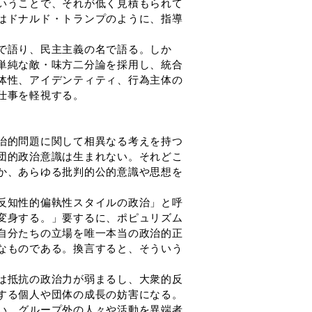
いうことで、それが低く見積もられて
はドナルド・トランプのように、指導
で語り、民主主義の名で語る。しか
単純な敵・味方二分論を採用し、統合
体性、アイデンティティ、行為主体の
仕事を軽視する。
治的問題に関して相異なる考えを持つ
団的政治意識は生まれない。それどこ
か、あらゆる批判的公的意識や思想を
反知性的偏執性スタイルの政治」と呼
変身する。」要するに、ポピュリズム
自分たちの立場を唯一本当の政治的正
なものである。換言すると、そういう
は抵抗の政治力が弱まるし、大衆的反
する個人や団体の成長の妨害になる。
い、グループ外の人々や活動を異端者