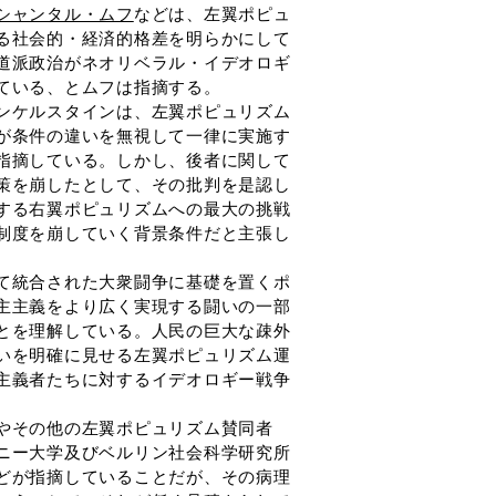
シャンタル・ムフ
などは、左翼ポピュ
る社会的・経済的格差を明らかにして
道派政治がネオリベラル・イデオロギ
ている、とムフは指摘する。
ンケルスタインは、左翼ポピュリズム
が条件の違いを無視して一律に実施す
指摘している。しかし、後者に関して
策を崩したとして、その批判を是認し
する右翼ポピュリズムへの最大の挑戦
制度を崩していく背景条件だと主張し
て統合された大衆闘争に基礎を置くポ
主主義をより広く実現する闘いの一部
とを理解している。人民の巨大な疎外
いを明確に見せる左翼ポピュリズム運
主義者たちに対するイデオロギー戦争
やその他の左翼ポピュリズム賛同者
ニー大学及びベルリン社会科学研究所
どが指摘していることだが、その病理