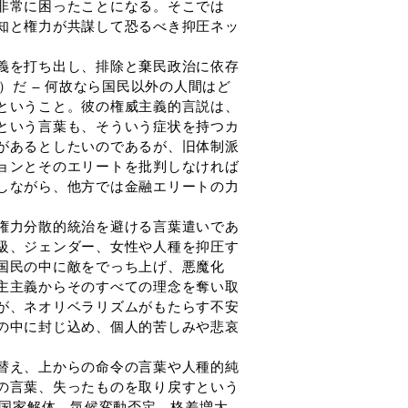
非常に困ったことになる。そこでは
知と権力が共謀して恐るべき抑圧ネッ
義を打ち出し、排除と棄民政治に依存
）だ ― 何故なら国民以外の人間はど
ということ。彼の権威主義的言説は、
という言葉も、そういう症状を持つカ
があるとしたいのであるが、旧体制派
ョンとそのエリートを批判しなければ
しながら、他方では金融エリートの力
権力分散的統治を避ける言葉遣いであ
級、ジェンダー、女性や人種を抑圧す
国民の中に敵をでっち上げ、悪魔化
主主義からそのすべての理念を奪い取
が、ネオリベラリズムがもたらす不安
の中に封じ込め、個人的苦しみや悲哀
替え、上からの命令の言葉や人種的純
の言葉、失ったものを取り戻すという
祉国家解体、気候変動否定、格差増大、