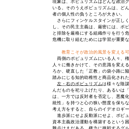
現象は、ポピュリズムはどんな政治
いる。そのうえポピュリズムは、ど
者の個人性の負うところが大きい。
さらにフィンケルスタインが正しく
し、その民主主義は、厳密には、ポ
と排除を厳格にする組織作りを行う
危機に取り組むためには学習が重要
教育こそが政治的風景を変える
両側のポピュリズムにいる人々、権
人々に働きかけて、その意識を変え
ろか、硬直した「正教」の袋小路に
踏みにじる知的幼稚性と商品化され
左・右のポピュリズム
は様々な陰
んだものを祀り上げたり、あるいは
は、一方では反対者を否定し、悪魔
統性」を持つと心の狭い態度を保ち
考え方をすると、自らのイデオロギ
進歩派にせよ反動派にせよ、ポピュ
資本主義政治運動を構築するという
難点はまだある。権力に挑戦するグ