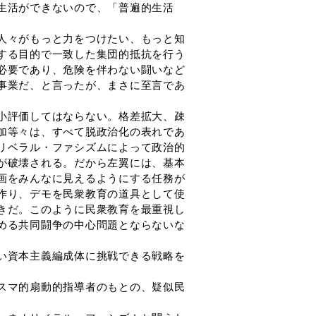
生活ができないので、「普遍的生活
人々がもっと力をつけたい、もっと知
する目的で一致した集団的抵抗を行う
必要であり、危険を伴わない闘いなど
事業だ、と言ったが、まさに至言であ
小評価してはならない。格差拡大、疎
加等々は、すべて脱政治化の表れであ
リベラル・ファシズムによって政治的
が破壊される。だから左翼には、基本
画をみんなに見えるようにする任務が
作り、デモを民衆教育の道具として使
きだ。このように民衆教育を最重視し
める共同闘争の中心問題とならないな
い資本主義編成体に挑戦できる戦略を
スマ的扇動的指導者のもとの、疑似民