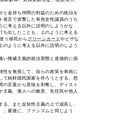
分と金持ち仲間の利益のための統治を
ト発言で攻撃した有色女性議員のうち
うに考える以外に説明のしようがな
打ち出したことも、上のように考える
使う移民から
グリーンカード
やビザな
上のように考える以外に説明のしよう
。
醜い権威主義的統治形態と道徳的に損
雑性を無視して、自らの政策を単純に
して純粋国民国家を作ろうとする。想
間の言葉から意味を剥奪し、ディスト
ヤ主義、偉人への敵意、先住民や他人
する。また反知性主義の上で成長し、
。」最後に、ファシズムと同じよう