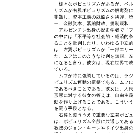
様々なポピュリズムがあるが、ベル
リズムが右翼ポピュリズムの解毒剤
非難し、資本主義の残酷さを糾弾、
ー、金融資本、緊縮財政、規制緩和
アルゼンチン出身の歴史学者で
『
の中には「不平等な社会的・経済的
ることを批判したり、いわゆる中立
は、左翼ポピュリズムが「一部エリ
た。ムフはこのような批判を無視、
になると言う。彼女は、現在世界で
ている。
ムフが特に強調しているのは、ラジ
ピュリズム運動の構築である。ムフ
であるべきことである。彼女は、人
形態に対する彼女の答えは、自由主
動を作り上げることである。こうい
を闘う手段となる。
右翼と闘ううえで重要な左翼ポピュ
は、ポピュリズム全般に共通してあ
教授のジョン・キーンやドイツ出身