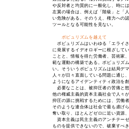
や反対者と均質的に一般化し、時に
左翼の場合は、例えば「階級」と「
い危険がある。そのうえ、権力への
ツールとなる可能性を見ない。
ポピュリズムを越えて
ポピュリズムはいわゆる「エライさ
に発展するイデオロギーに根ざしてい
ことと、情報を得た労働者、芸術家
範な運動の構築である。ポピュリズ
い。そういうポピュリズムは結局デ
人々が日々直面している問題に通じ
ようになるアイデンティティ政治を
必要なことは、被抑圧者の苦痛と怒
他の権威主義的資本主義社会で人々
抑圧の源に挑戦するためには、労働
そのような連合体は社会で最も虐げ
奪い取り、ほとんどゼロに近い資源
資本主義は民主主義のアンチテーゼ
ものを提供できないので、破棄すべ