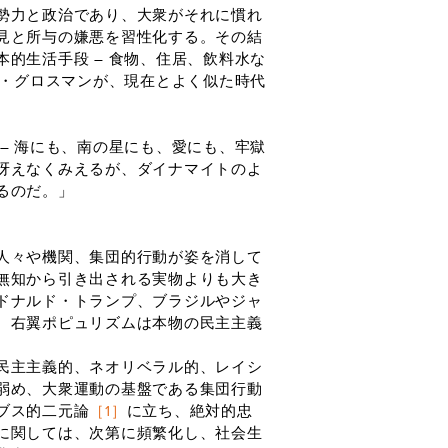
勢力と政治であり、大衆がそれに慣れ
見と所与の嫌悪を習性化する。その結
的生活手段 ― 食物、住居、飲料水な
ー・グロスマンが、現在とよく似た時代
― 海にも、南の星にも、愛にも、牢獄
冴えなくみえるが、ダイナマイトのよ
るのだ。」
人々や機関、集団的行動が姿を消して
無知から引き出される実物よりも大き
ドナルド・トランプ、ブラジルやジャ
。右翼ポピュリズムは本物の民主主義
民主主義的、ネオリベラル的、レイシ
弱め、大衆運動の基盤である集団行動
ブス的二元論
［1］
に立ち、絶対的忠
に関しては、次第に頻繁化し、社会生