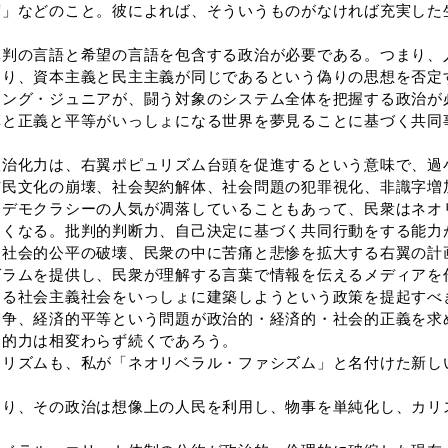
度」などのこと。彼によれば、そういうものがなければ充実した
判の言語と希望の言語を包含する政治が必要である。つまり、
なり、資本主義と民主主義が同じであるという偽りの思想を否定
キング・ジュニアが、闘う対象のシステム全体を把握する政治が
革と正義と平等がいっしょになる世界を夢見ることに基づく共同
治化力は、右翼ポピュリズム台頭を促進するという意味で、過
市民文化の崩壊、社会契約解体、社会問題の犯罪視化、非識字増
・デモクラシーの人気が凋落していることもあって、民衆はネオ
なくなる。批判的判断力、自己決定に基づく共同行動をする能力
と社会的公平の破壊、民衆の中に苦痛と悲惨を拡大する右翼の計
グラムを提供し、民衆が理解する言葉で情報を伝えるメディアを
ある社会主義社会をいっしょに建築しようという政策を提起すべ
闘争、経済的平等という問題が政治的・経済的・社会的正義を求
ー的力は相変わらず続くであろう。
リズムも、私が「ネオリベラル・ファシズム」と名付けた新し
り、その政治は想像上の人民を利用し、物事を単純化し、カリ