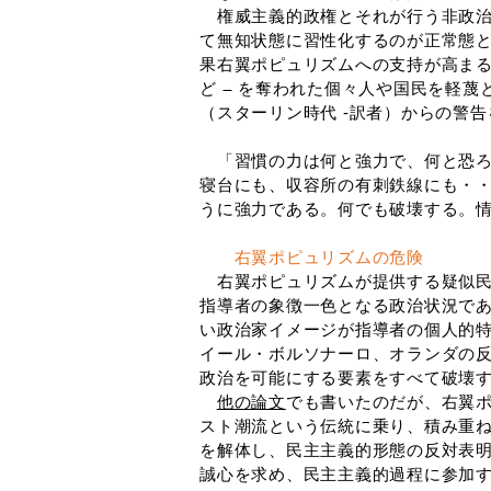
権威主義的政権とそれが行う非政治
て無知状態に習性化するのが正常態
果右翼ポピュリズムへの支持が高まる
ど ― を奪われた個々人や国民を軽
（スターリン時代 ‐訳者）からの警
「習慣の力は何と強力で、何と恐ろし
寝台にも、収容所の有刺鉄線にも・
うに強力である。何でも破壊する。
右翼ポピュリズムの危険
右翼ポピュリズムが提供する疑似民
指導者の象徴一色となる政治状況で
い政治家イメージが指導者の個人的
イール・ボルソナーロ、オランダの
政治を可能にする要素をすべて破壊
他の論文
でも書いたのだが、右翼
スト潮流という伝統に乗り、積み重
を解体し、民主主義的形態の反対表
誠心を求め、民主主義的過程に参加