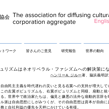
The association for diffusing cultu
及協会
Englis
corporation aggregate
ットワーク
皆さんのご意見
研究報告
世界の動向
リベラル・ファシズムへの解決策にな
ヘンリーA. ジルー
著、脇浜義明訳 出典
自由民主主義を時代遅れの災いと見る右翼への支持が増大して
、この左翼ポピュリズムも、右翼ポピュリズムと同様、扇動と統
る。世界中で政治家たちは、偏見と嫌悪の法外な扇動的言辞を
ラル派は自由思想にしがみつくが、その自由思想は資本が自由に
任務と自社利益の優先を天秤にかけている有様。