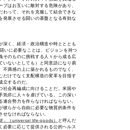
ープはお互いに敵対する危険があり、
だわって、それを克服して結合できな
を発展させる闘いの基盤となる有効な
が深く、経済・政治構造や時とととも
の闘いに必要なことは、ビジョンを持つ
義そのものに挑戦する人々から成る広
ていないとしても）と同意語になり易
、不満感の上に築かれるものでなく、
むだけでなく支配構造の変革を目指す
成立するのだ。
つ社会再編成に向けることだ。米国や
手気侭に人々を虐げている。この深い
る連合勢力を作らなければならない。
が彼らから自由に必要な物質的条件を
させなければならない。
universal life-goods）
と呼んだ
く必要に応じて提供される公的ヘルス