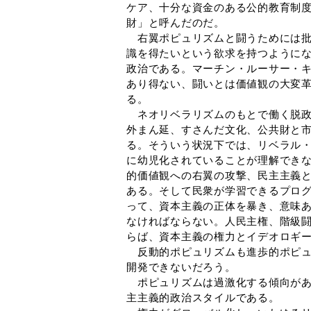
ケア、十分な資金のある公的教育制
財」と呼んだのだ。
右翼ポピュリズムと闘うためには批
識を得たいという欲求を持つように
政治である。マーチン・ルーサー・
あり得ない、闘いとは価値観の大変
る。
ネオリベラリズムのもとで働く脱政
外まん延、すさんだ文化、公共財と
る。そういう状況下では、リベラル
に幼児化されていることが理解でき
的価値観への右翼の攻撃、民主主義
ある。そして民衆が学習できるプロ
って、資本主義の正体を暴き、意味
なければならない。人民主権、階級
らば、資本主義の権力とイデオロギ
反動的ポピュリズムも進歩的ポピュ
開発できないだろう。
ポピュリズムは過激化する傾向があ
主主義的政治スタイルである。