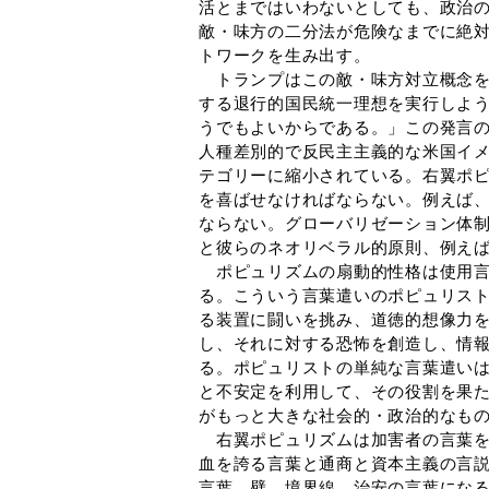
活とまではいわないとしても、政治
敵・味方の二分法が危険なまでに絶
トワークを生み出す。
トランプはこの敵・味方対立概念を
する退行的国民統一理想を実行しよ
うでもよいからである。」この発言
人種差別的で反民主主義的な米国イ
テゴリーに縮小されている。右翼ポ
を喜ばせなければならない。例えば
ならない。グローバリゼーション体
と彼らのネオリベラル的原則、例え
ポピュリズムの扇動的性格は使用言
る。こういう言葉遣いのポピュリス
る装置に闘いを挑み、道徳的想像力
し、それに対する恐怖を創造し、情
る。ポピュリストの単純な言葉遣い
と不安定を利用して、その役割を果
がもっと大きな社会的・政治的なも
右翼ポピュリズムは加害者の言葉を
血を誇る言葉と通商と資本主義の言
言葉、壁、境界線、治安の言葉になる