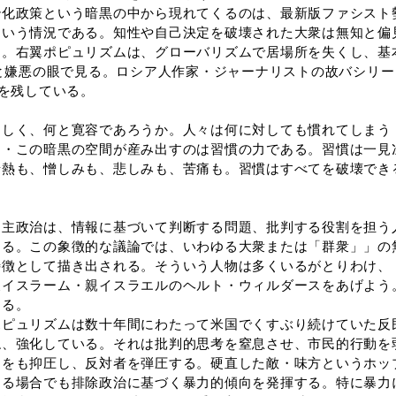
化政策という暗黒の中から現れてくるのは、最新版ファシスト
という情況である。知性や自己決定を破壊された大衆は無知と偏
。右翼ポピュリズムは、グローバリズムで居場所を失くし、基本
蔑と嫌悪の眼で見る。ロシア人作家・ジャーナリストの故バシリ
告を残している。
く、何と寛容であろうか。人々は何に対しても慣れてしまう 
・・この暗黒の空間が産み出すのは習慣の力である。習慣は一見
情熱も、憎しみも、悲しみも、苦痛も。習慣はすべてを破壊でき
主政治は、情報に基づいて判断する問題、批判する役割を担う
ある。この象徴的な議論では、いわゆる大衆または「群衆」」の
特徴として描き出される。そういう人物は多くいるがとりわけ、
反イスラーム・親イスラエルのヘルト・ウィルダースをあげよう
する。
ポピュリズムは数十年間にわたって米国でくすぶり続けていた反
ね、強化している。それは批判的思考を窒息させ、市民的行動を
明をも抑圧し、反対者を弾圧する。硬直した敵・味方というホッ
する場合でも排除政治に基づく暴力的傾向を発揮する。特に暴力