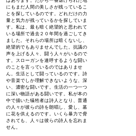
はあります。だから一番虐げられた地
にもまだ人間の美しさが残っているこ
とを探しているのです。どれだけの力
量と気力が残っているかを探していま
す。私は、最も暗く絶望的と思われて
いる場所で過去２０年間を過ごしてき
ました。それらの場所は暗くないし、
絶望的でもありませんでした。抗議の
声を上げる人々、闘う人々がいるので
す。スローガンを連呼するような闘い
のことを言っているのではありませ
ん。生活として闘っているのです。詩
や音楽でしか理解できないような、深
い、濃密な闘いです。生活の一つ一つ
に深い物語がある闘いです。私が本の
中で描いた犠牲者は詩人となり、普通
の人々が彼らの詩を朗唱し、愛し、墓
に花を供えるのです。いくら暴力で脅
されても、人々は彼らの詩人を忘れま
せん。