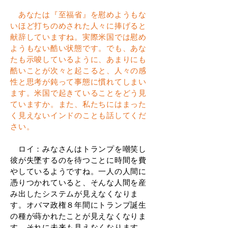
あなたは『至福省』を慰めようもな
いほど打ちのめされた人々に捧げると
献辞していますね。実際米国では慰め
ようもない酷い状態です。でも、あな
たも示唆しているように、あまりにも
酷いことが次々と起こると、人々の感
性と思考が鈍って事態に慣れてしまい
ます。米国で起きていることをどう見
ていますか。また、私たちにはまった
く見えないインドのことも話してくだ
さい。
ロイ：みなさんはトランプを嘲笑し
彼が失墜するのを待つことに時間を費
やしているようですね。一人の人間に
憑りつかれていると、そんな人間を産
み出したシステムが見えなくなりま
す。オバマ政権８年間にトランプ誕生
の種が蒔かれたことが見えなくなりま
す。それに未来も見えなくなります