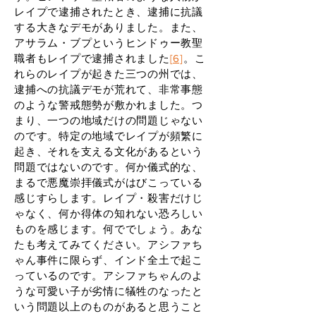
レイプで逮捕されたとき、逮捕に抗議
する大きなデモがありました。また、
アサラム・ブプというヒンドゥー教聖
職者もレイプで逮捕されました
[6]
。こ
れらのレイプが起きた三つの州では、
逮捕への抗議デモが荒れて、非常事態
のような警戒態勢が敷かれました。つ
まり、一つの地域だけの問題じゃない
のです。特定の地域でレイプが頻繁に
起き、それを支える文化があるという
問題ではないのです。何か儀式的な、
まるで悪魔崇拝儀式がはびこっている
感じすらします。レイプ・殺害だけじ
ゃなく、何か得体の知れない恐ろしい
ものを感じます。何ででしょう。あな
たも考えてみてください。アシファち
ゃん事件に限らず、インド全土で起こ
っているのです。アシファちゃんのよ
うな可愛い子が劣情に犠牲のなったと
いう問題以上のものがあると思うこと