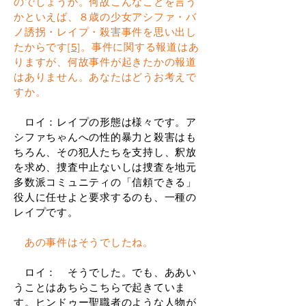
のでしょうか。何故こんなことを言う
かといえば、８歳の少女アシファ・バ
ノ誘拐・レイプ・殺害事件を思い出し
たからです
[5]
。事件に関する報道はあ
りますが、何故事件が起きたかの報道
はありません。あなたはどうお考えで
すか。
ロイ：レイプの形態は様々です。ア
シファちゃんへの性的暴力と殺害はも
ちろん、その犯人たちを支持し、釈放
を求め、捜査中止ないしは捜査を地元
多数派コミュニティの「信頼できる」
役人に任せよと要求するのも、一種の
レイプです。
あの事件はそうでしたね。
ロイ： そうでした。でも、ああい
うことはあちらこちらで起きていま
す。ヒンドゥー聖職者のような人物が