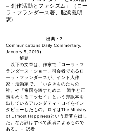
― 創作活動とファシズム」（ロー
ラ・フランダース著、脇浜義明
訳)
出典：Z
Communications Daily Commentary,
January 5, 2019）
​ 解題
以下の文章は、作家で「ローラ・フ
ランダース・ショー」司会者であるロ
ーラ・フランダースが、インド人作
家・活動家で、『小さきものたちの
神』や『帝国を壊すために ― 戦争と正
義をめぐるエッセイ』という邦訳本を
出しているアルンダティ・ロイをイン
タビューしたもの。ロイはThe Ministry
of Utmost Happinessという新著を出し
た。なお註はすべて訳者によるもので
ある。－ 訳者