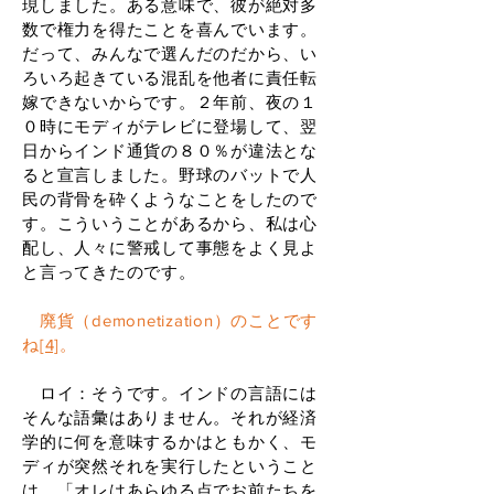
現しました。ある意味で、彼が絶対多
数で権力を得たことを喜んでいます。
だって、みんなで選んだのだから、い
ろいろ起きている混乱を他者に責任転
嫁できないからです。２年前、夜の１
０時にモディがテレビに登場して、翌
日からインド通貨の８０％が違法とな
ると宣言しました。野球のバットで人
民の背骨を砕くようなことをしたので
す。こういうことがあるから、私は心
配し、人々に警戒して事態をよく見よ
と言ってきたのです。
廃貨（demonetization）のことです
ね
[4]
。
ロイ：そうです。インドの言語には
そんな語彙はありません。それが経済
学的に何を意味するかはともかく、モ
ディが突然それを実行したということ
は、「オレはあらゆる点でお前たちを