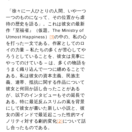
「徐々に一人ひとりの人間、いや一つ
一つのものになって、その位置から虐
待の歴史を語る」。これは彼女の最新
作『至福省』（仮題。The Ministry of
Utmost Happiness）
[1]
の中の、私の心
を打った一文である。作家としてのロ
イの力量 ― 私たちの多くが苦心してや
ろうとしていることを、彼女は見事に
やってのけている ― は、多くの物語を
うまく織り込んで一つに纏めることで
ある。私は彼女の資本主義、民族主
義、連帯、抵抗に関する作品について
彼女と何回か話し合ったことがある
が、以下のインタビューもその延長で
ある。特に最近反ムスリムの嵐を背景
にして彼女が書いた新しい小説と、彼
女の国インドで最近起こった性的マイ
ノリティ対する劇的変化
[2]
について話
し合ったものである。