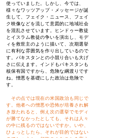
使っていました。しかし、今では、
様々なワッツアップ・メッセージが誕
生して、フェイク・ニュース、フェイ
ク映像などを流して意図的に地域社会
を混乱させています。ヒンドゥー教徒
とイスラム教徒の争いを演出し、モデ
ィを救世主のように描いて、次期選挙
に有利な雰囲気を作り出しているので
す。パキスタンとの小競り合いも大げ
さに伝えます。インドもパキスタンも
核保有国ですから、危険な綱渡りです
ね。憎悪を基礎にした政治は危険で
す。
その点では現在の米国政治も同じで
す。他者への憎悪や恐怖が培養され解
き放たれると、例え次の選挙でモディ
が勝てなかったとしても、それは人々
の中に残るのではないですか。いや、
ひょっとしたら、それが目的ではない