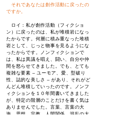
それであなたは創作活動に戻ったの
ですか。
ロイ：私が創作活動（フィクショ
ン）に戻ったのは、私が堆積岩になっ
たからです。何層に積み重なった堆積
岩として、じっと物事を見るようにな
ったからです。ノンフィクションで
は、私は異議を唱え、闘い、自分や仲
間を怒らせてきました。でも、とても
複雑な要素 ― ユーモア、愛、型破り
性、誌的な美しさ ― があり、それがど
んどん堆積していったのです。ノンフ
ィクションを１０年間書いてきました
が、特定の階層のことだけを書く気は
ありませんでした。言葉、言葉の大
海、思想、宗教、人間関係、混乱の大
海を泳いでいただけでした。けれど
も、現実は多数決主義、ファシズムに
近似した多数決主義に支配されている