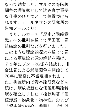
なって結実した、マルクスを階級
闘争の理論家として読み直す重要
な仕事のひとつとして位置づけら
れます。」（ルネサンス研究所の
告知メールより）
また、ルカーチ『歴史と階級意
識』への批判を通じて黒田寛一党
組織論の批判などを行いました。
このような理論的探求を通じて党
による軍建設と党の蜂起を掲げ、
７１年にブントRG派を結成し、非
合法党による武装闘争を開始して
76年に警察に不当逮捕されまし
た。拘置所内で資本論研究などを
続け、釈放後新たな価値形態論解
釈を確立しました（榎原均著『価
値形態・物象化・物神性』および
『資本論の核心』参照）。それは