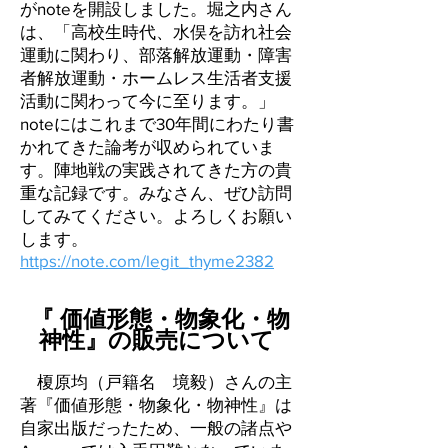
がnoteを開設しました。堀之内さん
は、「高校生時代、水俣を訪れ社会
運動に関わり、部落解放運動・障害
者解放運動・ホームレス生活者支援
活動に関わって今に至ります。」
noteにはこれまで30年間にわたり書
かれてきた論考が収められていま
す。陣地戦の実践されてきた方の貴
重な記録です。みなさん、ぜひ訪問
してみてください。よろしくお願い
します。
https://note.com/legit_thyme2382
『 価値形態・物象化・物
神性』の販売について
​ 榎原均（戸籍名 境毅）さんの主
著『価値形態・物象化・物神性』は
自家出版だったため、一般の諸点や