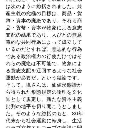
は次のように総括されました。共
産主義の究極の目標は、商品・貨
幣・資本の廃絶であり、それら商
品・貨幣・資本が物象による意志
支配の結果であり、人びとの無意
識的な共同行為によって成立して
いるのだとすれば、意志的な行為
である政治権力の行使だけではそ
れらの廃絶は不可能で、物象によ
る意志支配を迂回するような社会
運動が必要だ、という結論です。
そして、境さんは、価値形態論か
ら得られた形態規定の論理を文化
知として規定し、新たな資本主義
批判の地平を切り開こうとしまし
た。そのような総括のもと、80年
代末から社会運動に転身し、生活
クラブ京都エルコープの創設に関