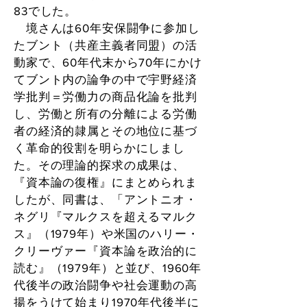
83でした。
境さんは60年安保闘争に参加し
たブント（共産主義者同盟）の活
動家で、60年代末から70年にかけ
てブント内の論争の中で宇野経済
学批判＝労働力の商品化論を批判
し、労働と所有の分離による労働
者の経済的隷属とその地位に基づ
く革命的役割を明らかにしまし
た。その理論的探求の成果は、
『資本論の復権』にまとめられま
したが、同書は、「アントニオ・
ネグリ『マルクスを超えるマルク
ス』（1979年）や米国のハリー・
クリーヴァー『資本論を政治的に
読む』（1979年）と並び、1960年
代後半の政治闘争や社会運動の高
揚をうけて始まり1970年代後半に