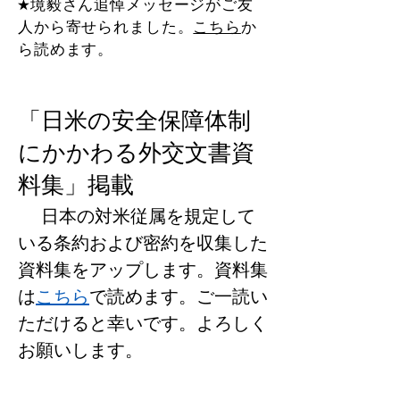
★
境毅さん追悼メッセージがご友
人から寄せられました。
こちら
か
ら読めます。
「日米の安全保障体制
にかかわる外交文書資
料集」掲載
日本の対米従属を規定
して
いる条約および密約を収集​した
資料集をアップ
します。
資料集
は
こちら
で読めます。​ご
一読い
ただけると幸いです。よろしく
お願いします。
​ロバート・ケネディ・