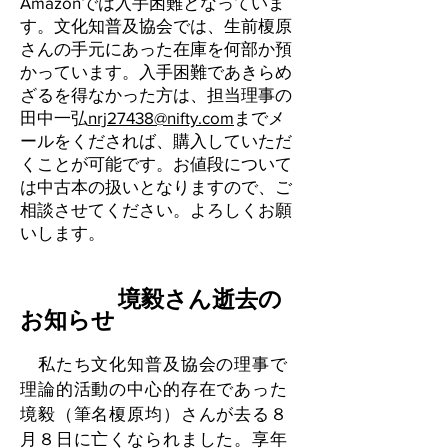
Amazonでは入手困難となっていま
す。文化知普及協会では、生前榎原
さんの手元にあった在庫を何部か預
かっています。入手困難であきらめ
ざるを得なかった方は、担当理事の
田中一弘
nrj27438@nifty.com
までメ
ールをくだされば、購入していただ
くことが可能です。お値段について
は中古本の扱いとなりますので、ご
相談させてください。よろしくお願
いします。
境毅さん逝去の
お知らせ
私たち文化知普及協会の理事で
理論的活動の中心的存在であった
境毅（筆名榎原均）さんが去る８
月８日に亡くなられました。享年