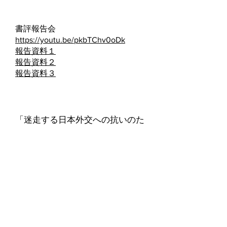
​セミナー現代世界を読む 第
７回
書評報告会
https://youtu.be/pkbTChv0oDk
報告資料１
報告資料２
報告資料３
ルネサンス研究所関西榎原
均報告
「迷走する日本外交への抗いのた
めに 陣地戦の新しい理論の展
開」
https://youtu.be/bpV4g8d0FKY
報告文
報告資料
​セミナー現代世界を読む 第
６回