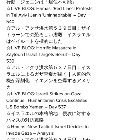
行動｜ジェニンは「居住不可能」
☆LIVE BLOG: Hamas: ‘Red Line’ | Protests
in Tel Aviv | Jenin ‘Uninhabitable’ – Day
540
☆アル・アクサ洪水第５３９日目：ザイ
トゥーンでの恐ろしい虐殺｜イスラエル
はベイルートを標的にした
☆LIVE BLOG: Horrific Massacre in
Zaytoun | Israel Targets Beirut – Day
539
☆アル・アクサ洪水第５３７日目：イス
ラエルによるガザ空爆が続く｜人道的危
機が深刻化｜イエメンを空爆するアメリ
カ
☆LIVE BLOG: Israeli Strikes on Gaza
Continue | Humanitarian Crisis Escalates |
US Bombs Yemen – Day 537
☆イスラエルの本格的地上侵攻に対する
ハマスの対抗戦略
☆Hamas’ New Tactic if Israel Decides to
Invade Gaza – Analysis
☆アル・アクサ洪水第５３４日目：ナセ