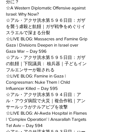
分に？
☆A Western Diplomatic Offensive against
Israel: Why Now?
☆アル・アクサ洪水第５９６日目：ガザ
を襲う虐殺と飢饉｜ガザ戦争をめぐりイ
スラエルで深まる分裂
☆LIVE BLOG: Massacres and Famine Grip
Gaza | Divisions Deepen in Israel over
Gaza War – Day 596
☆アル・アクサ洪水第５９５日目：ガザ
の飢饉｜下院議員： 核兵器｜子どもイン
フルエンサーが殺される
☆LIVE BLOG: Famine in Gaza |
Congressman: Nuke Them | Child
Influencer Killed – Day 595
☆アル・アクサ洪水第５９４日目：ア
ル・アウダ病院で火災｜複合作戦｜アン
サールッラがテルアビブを攻撃
☆LIVE BLOG: Al-Awda Hospital in Flames
| ‘Complex Operation’ | Ansarallah Targets
Tel Aviv – Day 594
☆アル・アクサ洪水第５９３日目：ハー