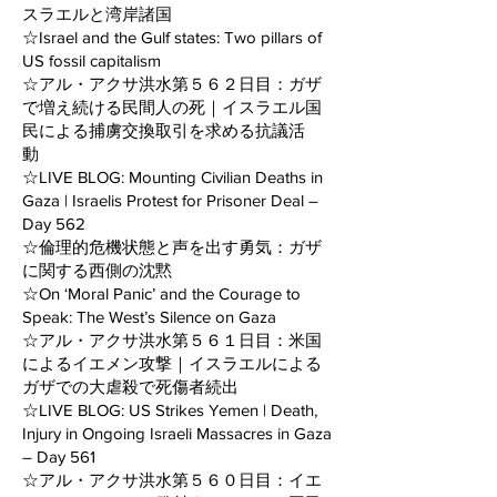
スラエルと湾岸諸国
☆Israel and the Gulf states: Two pillars of
US fossil capitalism
☆アル・アクサ洪水第５６２日目：ガザ
で増え続ける民間人の死｜イスラエル国
民による捕虜交換取引を求める抗議活
動
☆LIVE BLOG: Mounting Civilian Deaths in
Gaza | Israelis Protest for Prisoner Deal –
Day 562
☆倫理的危機状態と声を出す勇気：ガザ
に関する西側の沈黙
☆On ‘Moral Panic’ and the Courage to
Speak: The West’s Silence on Gaza
☆アル・アクサ洪水第５６１日目：米国
によるイエメン攻撃｜イスラエルによる
ガザでの大虐殺で死傷者続出
☆LIVE BLOG: US Strikes Yemen | Death,
Injury in Ongoing Israeli Massacres in Gaza
– Day 561
☆アル・アクサ洪水第５６０日目：イエ