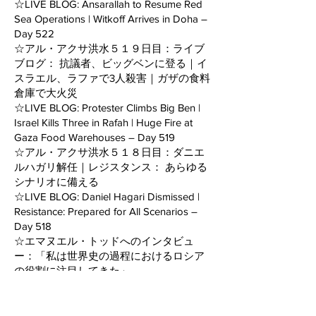
☆LIVE BLOG: Ansarallah to Resume Red
Sea Operations | Witkoff Arrives in Doha –
Day 522
☆アル・アクサ洪水５１９日目：ライブ
ブログ： 抗議者、ビッグベンに登る｜イ
スラエル、ラファで3人殺害｜ガザの食料
倉庫で大火災
☆LIVE BLOG: Protester Climbs Big Ben |
Israel Kills Three in Rafah | Huge Fire at
Gaza Food Warehouses – Day 519
☆アル・アクサ洪水５１８日目：ダニエ
ルハガリ解任｜レジスタンス： あらゆる
シナリオに備える
☆LIVE BLOG: Daniel Hagari Dismissed |
Resistance: Prepared for All Scenarios –
Day 518
☆エマヌエル・トッドへのインタビュ
ー：「私は世界史の過程におけるロシア
の役割に注目してきた」
☆Emmanuel Todd:I’ve Always Been
Amazed by Russia’s Role in World
Processes