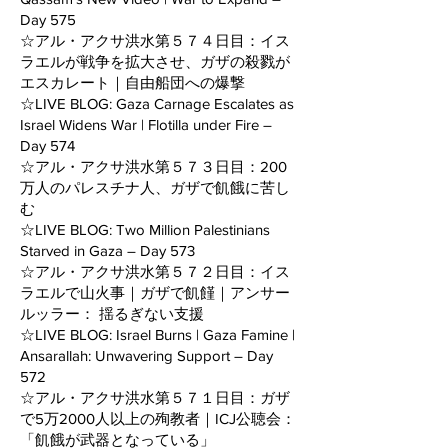
Day 575
☆アル・アクサ洪水第５７４日目：イス
ラエルが戦争を拡大させ、ガザの殺戮が
エスカレート｜自由船団への爆撃
☆LIVE BLOG: Gaza Carnage Escalates as
Israel Widens War | Flotilla under Fire –
Day 574
☆アル・アクサ洪水第５７３日目：200
万人のパレスチナ人、ガザで飢餓に苦し
む
☆LIVE BLOG: Two Million Palestinians
Starved in Gaza – Day 573
☆アル・アクサ洪水第５７２日目：イス
ラエルで山火事｜ガザで飢饉｜アンサー
ルッラー： 揺るぎない支援
☆LIVE BLOG: Israel Burns | Gaza Famine |
Ansarallah: Unwavering Support – Day
572
☆アル・アクサ洪水第５７１日目：ガザ
で5万2000人以上の殉教者｜ICJ公聴会：
「飢餓が武器となっている」