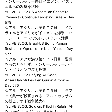
アンサールッラー停戦|イエメン、イスラ
エルへの攻撃を継続
☆LIVE BLOG: US-Ansarallah Ceasefire
|Yemen to Continue Targeting Israel – Day
578
☆アル・アクサ洪水第５７７日目：イス
ラエルとアメリカがイエメンを爆撃｜ハ
ーン・ユーニスでのレジスタンス活動
☆LIVE BLOG: Israel-US Bomb Yemen |
Resistance Operation in Khan Yunis – Day
577
☆アル・アクサ洪水第５７６日目：逆境
をものともせず、アンサールッラーがベ
ン・グリオン空港を攻撃
☆LIVE BLOG: Defying All Odds,
Ansarallah Strikes Ben Gurion Airport –
Day 576
☆アル・アクサ洪水第５７５日目：ラフ
ァで兵士が殺害される｜アル・カッサム
の新ビデオ｜戦争拡大へ
☆LIVE BLOG: Soldiers Killed in Rafah | Al-
Qassam’s New Video | War to Expand –