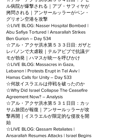
ル病院が爆撃される｜アブ・サフィヤが
拷問される｜アンサールッラーがベン・
グリオン空港を攻撃
☆LIVE BLOG: Nasser Hospital Bombed |
Abu Safiya Tortured | Ansarallah Strikes
Ben Gurion – Day 534
☆アル・アクサ洪水第５３３日目: ガザと
レバノンで大虐殺｜テルアビブで抗議デ
モが勃発｜ハマスが統一を呼びかけ
☆LIVE BLOG: Massacres in Gaza,
Lebanon | Protests Erupt in Tel Aviv |
Hamas Calls for Unity – Day 533
☆何故イスラエルは停戦を破ったのか
☆Why Did Israel Collapse The Ceasefire
Agreement Now? – Analysis
☆アル・アクサ洪水第５３１日目：カッ
サム旅団が報復｜アンサールッラーが攻
撃再開｜イスラエルが限定的な侵攻を開
始
☆LIVE BLOG: Qassam Retaliates |
Ansarallah Resumes Attacks | Israel Begins