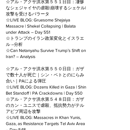
☆アル・アクサ洪水第５５１日目：凄惨
なシェジャイヤの虐殺|崩壊するシェケル|
攻撃を受けるバラータ
☆LIVE BLOG: Gruesome Shejaiya
Massacre | Shekel Collapsing | Balata
under Attack – Day 551
☆トランプのイラン政策変化とイスラエ
ル ―分析
☆Can Netanyahu Survive Trump’s Shift on
Iran? – Analysis
☆アル・アクサ洪水第５５０日目：ガザ
で数十人が死亡｜シン・ベトとのにらみ
合い｜PAによる弾圧
☆LIVE BLOG: Dozens Killed in Gaza | Shin
Bet Standoff | PA Crackdowns | Day 550
☆アル・アクサ洪水第５４８日目：ガザ
のカン・ユニスで虐殺、抵抗勢力がテル
アビブ周辺を攻撃
☆LIVE BLOG: Massacres in Khan Yunis,
Gaza, as Resistance Targets Tel Aviv Area
– Day 548