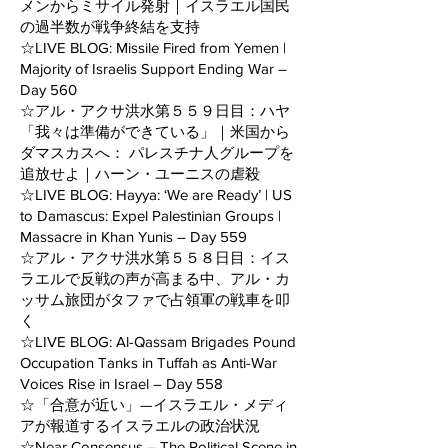
メンからミサイル発射｜イスラエル国民
の過半数が戦争終結を支持
☆LIVE BLOG: Missile Fired from Yemen |
Majority of Israelis Support Ending War –
Day 560
☆アル・アクサ洪水第５５９日目：ハヤ
「我々は準備ができている」｜米国から
ダマスカスへ： パレスチナ人グループを
追放せよ｜ハーン・ユーニスの虐殺
☆LIVE BLOG: Hayya: ‘We are Ready’ | US
to Damascus: Expel Palestinian Groups |
Massacre in Khan Yunis – Day 559
☆アル・アクサ洪水第５５８日目：イス
ラエルで反戦の声が高まる中、アル・カ
ッサム旅団がタファで占領軍の戦車を叩
く
☆LIVE BLOG: Al-Qassam Brigades Pound
Occupation Tanks in Tuffah as Anti-War
Voices Rise in Israel – Day 558
☆「合意が近い」—イスラエル・メディ
アが報道するイスラエルの政治状況
☆Near Consensus – The Political Scene in