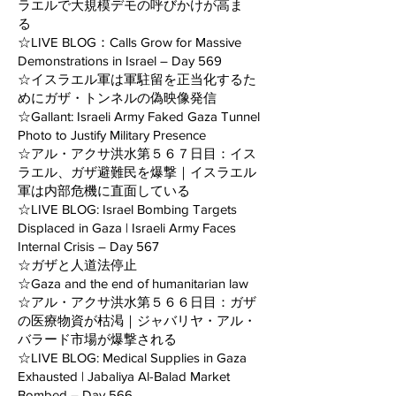
ラエルで大規模デモの呼びかけが高ま
る
☆LIVE BLOG：Calls Grow for Massive
Demonstrations in Israel – Day 569
☆イスラエル軍は軍駐留を正当化するた
めにガザ・トンネルの偽映像発信
☆Gallant: Israeli Army Faked Gaza Tunnel
Photo to Justify Military Presence
☆アル・アクサ洪水第５６７日目：イス
ラエル、ガザ避難民を爆撃｜イスラエル
軍は内部危機に直面している
☆LIVE BLOG: Israel Bombing Targets
Displaced in Gaza | Israeli Army Faces
Internal Crisis – Day 567
☆ガザと人道法停止
☆Gaza and the end of humanitarian law
☆アル・アクサ洪水第５６６日目：ガザ
の医療物資が枯渇｜ジャバリヤ・アル・
バラード市場が爆撃される
☆LIVE BLOG: Medical Supplies in Gaza
Exhausted | Jabaliya Al-Balad Market
Bombed – Day 566