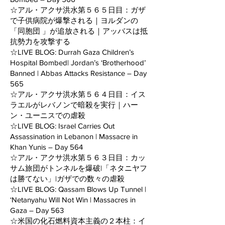
☆アル・アクサ洪水第５６５日目：ガザ
で子供病院が爆撃される｜ヨルダンの
「同胞団 」が追放される｜アッバスは抵
抗勢力を攻撃する
☆LIVE BLOG: Durrah Gaza Children’s
Hospital Bombed| Jordan’s ‘Brotherhood’
Banned | Abbas Attacks Resistance – Day
565
☆アル・アクサ洪水第５６４日目：イス
ラエルがレバノンで暗殺を実行｜ハー
ン・ユーニスでの虐殺
☆LIVE BLOG: Israel Carries Out
Assassination in Lebanon | Massacre in
Khan Yunis – Day 564
☆アル・アクサ洪水第５６３日目：カッ
サム旅団がトンネルを爆破|「ネタニヤフ
は勝てない」|ガザでの数々の虐殺
☆LIVE BLOG: Qassam Blows Up Tunnel |
‘Netanyahu Will Not Win | Massacres in
Gaza – Day 563
☆米国の化石燃料資本主義の２本柱：イ