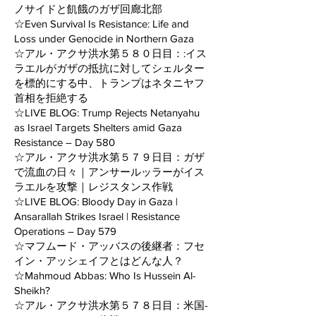
ノサイドと飢餓のガザ回廊北部
☆Even Survival Is Resistance: Life and
Loss under Genocide in Northern Gaza
☆アル・アクサ洪水第５８０日目：:イス
ラエルがガザの抵抗に対してシェルター
を標的にする中、トランプはネタニヤフ
首相を拒絶する
☆LIVE BLOG: Trump Rejects Netanyahu
as Israel Targets Shelters amid Gaza
Resistance – Day 580
☆アル・アクサ洪水第５７９日目：ガザ
で流血の日々｜アンサールッラーがイス
ラエルを攻撃｜レジスタンス作戦
☆LIVE BLOG: Bloody Day in Gaza |
Ansarallah Strikes Israel | Resistance
Operations – Day 579
☆マフムード・アッバスの後継者：フセ
イン・アッシェイフとはどんな人？
☆Mahmoud Abbas: Who Is Hussein Al-
Sheikh?
☆アル・アクサ洪水第５７８日目：米国-